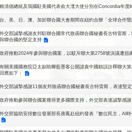
賴清德總統及我國駐美國代表俞大㵢大使分別在Concordia年
台、美、日、澳、加於聯合國大會期間在紐約合辦「全球合作暨
外交部誠摯感謝友邦駐聯合國常代致函聯合國秘書長古特雷斯，駁
與聯合國的堅定支持
政府推動2024年參與聯合國案，以駁斥聯大第2758號決議遭
有關美國國務院亞太副助卿藍墨客公開譴責中國錯誤詮釋聯大第2
回應如下：
外交部誠摯感謝11個友邦致函聯合國秘書長古特雷斯，表達堅
政府推動參與聯合國案獲得更多國際支持，外交部表達誠摯感謝
外交部協助安排數位發展部長唐鳳赴紐約發表『數位民主，AI