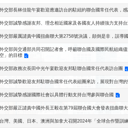
外交部長林佳龍午宴歡迎應邀訪台的駐紐約聯合國常任代表，感
外交部誠摯感謝友邦、理念相近國家及各國友人持續強力支持台
外交部嚴厲譴責中國扭曲聯大第2758號決議，顛倒是非，誤導
外交部與交通部共同召開記者會，呼籲聯合國及國際民航組織儘
空」的目標
外交部政務次長田中光午宴歡迎友邦駐聯合國常任代表訪台團
外交部誠摯歡迎友邦駐聯合國常任代表組團來訪，展現對台灣的
外交部誠摯感謝國際社會以具體行動支持台灣參與聯合國
外交部嚴正譴責中國外長王毅在第79屆聯合國大會發表扭曲聯大第
台灣、美國、日本、澳洲與加拿大召開2024年「全球合作暨訓