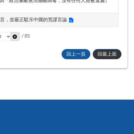
調『政治藩籬無法隔離病毒，沒有任何人應被遺漏』
執言，並嚴正駁斥中國的荒謬言論
/
85
回上一頁
回最上面