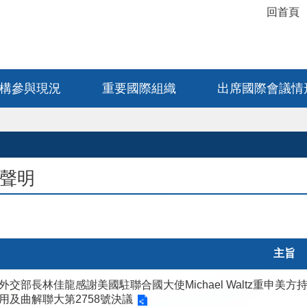
_
回首頁
構參與現況
重要國際組織
出席國際會議情
聲明
主旨
外交部長林佳龍感謝美國駐聯合國大使Michael Waltz重
用及曲解聯大第2758號決議