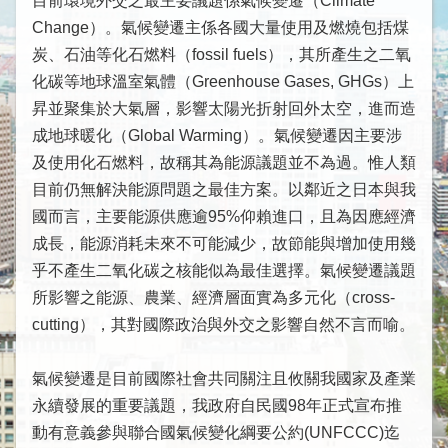
目前環境外交之最主要議題係氣候變遷（Climate
下
Change）。氣候變遷主係各國大量使用及燃燒包括煤
屬
炭、石油等化石燃料（fossil fuels），其所產生之二氧
機
構
化碳等地球溫室氣體（Greenhouse Gases, GHGs）上
參
昇並聚集於大氣層，影響太陽光折射回外太空，進而造
與
成地球暖化（Global Warming）。氣候變遷因主要涉
現
及使用化石燃料，故稱其為能源議題並不為過。惟人類
況
目前仍無解決能源問題之最佳方案。以鄰近之日本與我
重
國而言，主要能源供應逾95%仰賴進口，且為因應經濟
要
成長，能源消耗未來不可能減少，故節能與增加使用幾
國
乎不產生二氧化碳之核能似為最佳選擇。氣候變遷議題
際
所影響之能源、農業、經濟層面實為多元化（cross-
組
cutting），其對國際政治與外交之影響自然不言而喻。
織
出
氣候變遷是目前國際社會共同關注且攸關我國家及產業
席
永續發展的重要議題，我政府自民國98年正式宣布推
國
動有意義參與聯合國氣候變化綱要公約(UNFCCC)迄