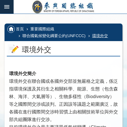
跳到主要內容區塊
:::
_
:::
進
階
:::
首頁
重要國際組織
搜
尋
聯合國氣候變化綱要公約(UNFCCC)
環境外交
環境外交
國
際
環境外交簡介
組
環境外交在聯合國或各國外交部並無嚴格之定義，係泛
織、
多
指環境保護及其衍生之相關科學、能源、生態（包含森
邊
林、海洋、大氣層等）、生物多樣性（Biodiversity）
機
等之國際間交涉或談判。正因該等議題之範圍廣泛，故
制
各國在進行國際間交涉時習慣上由相關技術單位與外交
及
部共組團隊進行交涉。
其