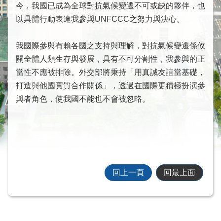
際
今，我國已成為全球對抗氣候變遷不可或缺的夥伴，也
會
以具體行動表達我參與UNFCCC之努力與決心。
議
情
我國際參與有賴各國之支持與理解，對抗氣候變遷係攸
形
關全體人類生存與發展，具有不可分割性，我參與的正
相
當性不應被排除。外交部將秉持「用真誠友誼當基礎，
關
打造與他國實質合作關係」，透過在國際更積極扮演參
組
與者角色，使我國不能也不會被忽略。
織
徵
才
資
訊
連
回上一頁
回最上面
結
回
首