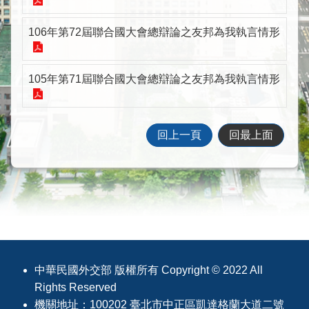
際
會
106年第72屆聯合國大會總辯論之友邦為我執言情形
議
情
形
105年第71屆聯合國大會總辯論之友邦為我執言情形
相
關
組
回上一頁
回最上面
織
徵
才
資
訊
連
結
:::
中華民國外交部 版權所有 Copyright © 2022 All
回
Rights Reserved
首
機關地址：100202 臺北市中正區凱達格蘭大道二號