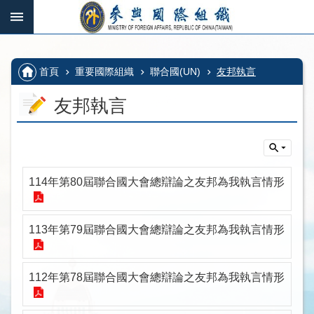
跳到主要內容區塊
:::
_
:::
進
階
:::
首頁
重要國際組織
聯合國(UN)
友邦執言
搜
尋
友邦執言
國
際
114年第80屆聯合國大會總辯論之友邦為我執言情形
組
織、
多
113年第79屆聯合國大會總辯論之友邦為我執言情形
邊
機
制
112年第78屆聯合國大會總辯論之友邦為我執言情形
及
其