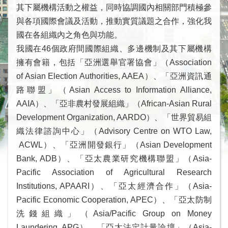
際
其下屬機構活動之權益，同時協調國內相關部門積極參
會
與各項國際會議及活動，推動實質議題之合作，強化我
議
國在各組織內之角色與功能。
情
我國在46個政府間國際組織、多邊機制及其下屬機構
形
擁有會籍，包括「亞洲選舉官署協會」（Association
相
of Asian Election Authorities, AAEA）、「亞洲資訊通
關
路聯盟」（Asian Access to Information Alliance,
組
AAIA）、「亞非農村發展組織」（African-Asian Rural
織
Development Organization, AARDO）、「世界貿易組
徵
織法律諮詢中心」（Advisory Centre on WTO Law,
才
資
ACWL）、「亞洲開發銀行」（Asian Development
訊
Bank, ADB）、「亞太農業研究機構聯盟」（Asia-
連
Pacific Association of Agricultural Research
結
Institutions, APAARI）、「亞太經濟合作」（Asia-
Pacific Economic Cooperation, APEC）、「亞太防制
回
洗錢組織」（Asia/Pacific Group on Money
首
Laundering, APG）、「亞太法定計量論壇」（Asia-