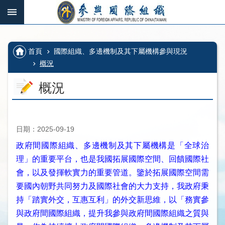
跳到主要內容區塊
:::
_
:::
進
階
:::
首頁
國際組織、多邊機制及其下屬機構參與現況
搜
尋
概況
概況
國
際
日期：2025-09-19
組
織、
政府間國際組織、多邊機制及其下屬機構是「全球治
多
理」的重要平台，也是我國拓展國際空間、回饋國際社
邊
會，以及發揮軟實力的重要管道。鑒於拓展國際空間需
機
要國內朝野共同努力及國際社會的大力支持，我政府秉
制
持「踏實外交，互惠互利」的外交新思維，以「務實參
及
與政府間國際組織，提升我參與政府間國際組織之質與
其