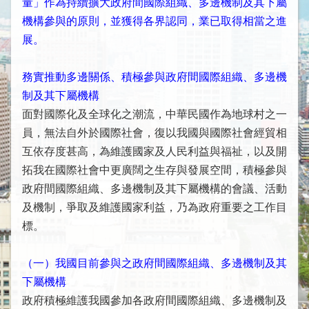
量」作為持續擴大政府間國際組織、多邊機制及其下屬
下
機構參與的原則，並獲得各界認同，業已取得相當之進
屬
機
展。
構
參
務實推動多邊關係、積極參與政府間國際組織、多邊機
與
制及其下屬機構
現
面對國際化及全球化之潮流，中華民國作為地球村之一
況
員，無法自外於國際社會，復以我國與國際社會經貿相
重
互依存度甚高，為維護國家及人民利益與福祉，以及開
要
拓我在國際社會中更廣闊之生存與發展空間，積極參與
國
政府間國際組織、多邊機制及其下屬機構的會議、活動
際
及機制，爭取及維護國家利益，乃為政府重要之工作目
組
標。
織
出
（一）我國目前參與之政府間國際組織、多邊機制及其
席
下屬機構
國
政府積極維護我國參加各政府間國際組織、多邊機制及