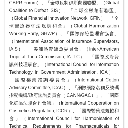
CBPR Forum）、「全球反制伊斯蘭國聯盟」（Global
及
Coalition to Defeat ISIS）、「全球金融創新聯盟」
資
（Global Financial Innovation Network, GFIN）、「全
訊
球醫療器材法規調和會」（Global Harmonization
安
Working Party, GHWP）、「國際保險監理官協會」
全
政
（International Association of Insurance Supervisors,
策
IAIS）、「美洲熱帶鮪魚委員會」（Inter-American
Tropical Tuna Commission, IATTC）、「國際政府資
政
訊科技理事會」（International Council for Information
府
Technology in Government Administration, ICA）、
網
「國際棉業諮詢委員會」（International Cotton
站
資
Advisory Committee, ICAC）、「網際網路名稱及號碼
料
指配機構/政府諮詢委員會（ICANN/GAC）」、「國際
開
化粧品法規合作會議」（International Cooperation on
放
Cosmetics Regulation, ICCR）、「國際醫藥法規協和
宣
會」（International Council for Harmonisation of
告
Technical Requirements for Pharmaceuticals for