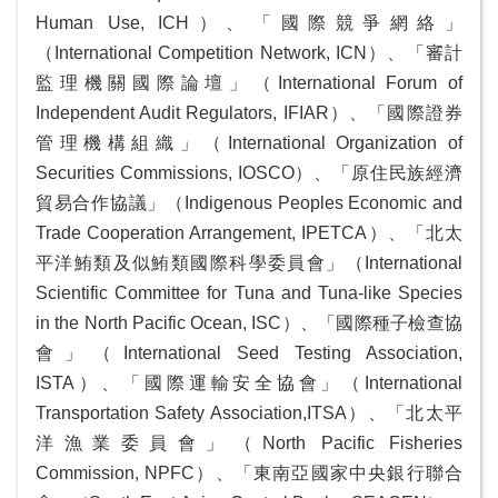
Human Use, ICH）、「國際競爭網絡」
無
障
（International Competition Network, ICN）、「審計
礙
監理機關國際論壇」（International Forum of
Independent Audit Regulators, IFIAR）、「國際證券
管理機構組織」（International Organization of
Securities Commissions, IOSCO）、「原住民族經濟
貿易合作協議」（Indigenous Peoples Economic and
Trade Cooperation Arrangement, IPETCA）、「北太
平洋鮪類及似鮪類國際科學委員會」（International
Scientific Committee for Tuna and Tuna-like Species
in the North Pacific Ocean, ISC）、「國際種子檢查協
會」（International Seed Testing Association,
ISTA）、「國際運輸安全協會」（International
Transportation Safety Association,ITSA）、「北太平
洋漁業委員會」（North Pacific Fisheries
Commission, NPFC）、「東南亞國家中央銀行聯合