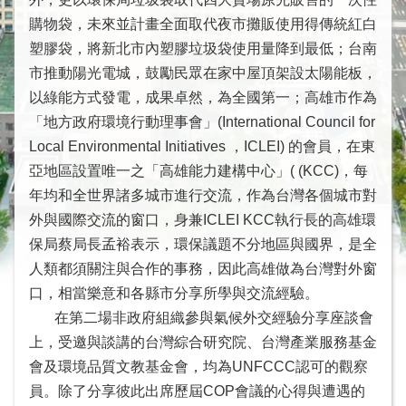
際
會
購物袋，未來並計畫全面取代夜市攤販使用得傳統紅白
議
塑膠袋，將新北市內塑膠垃圾袋使用量降到最低；台南
情
市推動陽光電城，鼓勵民眾在家中屋頂架設太陽能板，
形
以綠能方式發電，成果卓然，為全國第一；高雄市作為
「地方政府環境行動理事會」(International Council for
相
Local Environmental Initiatives ，ICLEI) 的會員，在東
關
組
亞地區設置唯一之「高雄能力建構中心」( (KCC)，每
織
年均和全世界諸多城市進行交流，作為台灣各個城市對
徵
外與國際交流的窗口，身兼ICLEI KCC執行長的高雄環
才
保局蔡局長孟裕表示，環保議題不分地區與國界，是全
資
人類都須關注與合作的事務，因此高雄做為台灣對外窗
訊
口，相當樂意和各縣市分享所學與交流經驗。
連
在第二場非政府組織參與氣候外交經驗分享座談會
結
上，受邀與談講的台灣綜合研究院、台灣產業服務基金
回
會及環境品質文教基金會，均為UNFCCC認可的觀察
首
員。除了分享彼此出席歷屆COP會議的心得與遭遇的