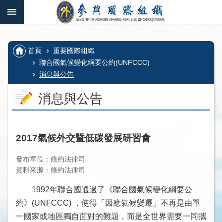
跳到主要內容區塊
:::
_
:::
進
階
:::
首頁
重要國際組織
搜
尋
聯合國氣候變化綱要公約(UNFCCC)
消息與公告
消息與公告
國
際
組
2017氣候外交暨低碳發展研習會
織、
多
發布單位：條約法律司
邊
資料來源：條約法律司
機
1992年聯合國通過了《聯合國氣候變化綱要公
制
及
約》(UNFCCC) ，使得「因應氣候變遷」不再是由單
其
一國家或地區獨自面對的難題，而是全世界需要一同攜