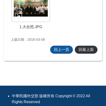
及
資
訊
安
1.大合照.JPG
全
政
策
上版日期：2018-03-08
回上一頁
回最上面
政
府
網
站
資
料
開
:::
放
宣
中華民國外交部 版權所有 Copyright © 2022 All
告
Rights Reserved