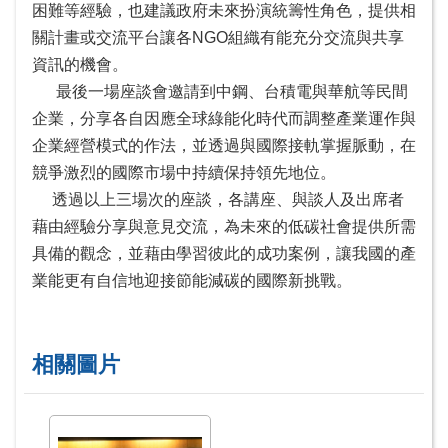
頁
困難等經驗，也建議政府未來扮演統籌性角色，提供相
關計畫或交流平台讓各NGO組織有能充分交流與共享
網
資訊的機會。
站
最後一場座談會邀請到中鋼、台積電與華航等民間
導
覽
企業，分享各自因應全球綠能化時代而調整產業運作與
企業經營模式的作法，並透過與國際接軌掌握脈動，在
ENGLISH
競爭激烈的國際市場中持續保持領先地位。
透過以上三場次的座談，各講座、與談人及出席者
外
藉由經驗分享與意見交流，為未來的低碳社會提供所需
交
部
具備的觀念，並藉由學習彼此的成功案例，讓我國的產
官
業能更有自信地迎接節能減碳的國際新挑戰。
網
隱
相關圖片
私
權
保
護