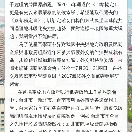
下
手處理的跨國界議題。而2015年通過的《巴黎協定》
屬
更是有史以來最嚴格的氣候協議，希望能取代過去的
機
《京都議定書》，以訂定確切目標的方式冀望全球能共
構
同遏阻地球暖化失控的趨勢。面對這樣一項國際重大議
參
題，我國當然不能缺席。
與
為了使產官學研各界對我國中央與地方政府及民間
現
況
企業與非政府組織近年來參與氣候外交的作法與成就有
進一步瞭解並增加相關專業知識，外交部特別委請「台
重
灣永續能源研究基金會」於今年7月20、21兩日，在外
要
交及國際事務學院舉辦「2017氣候外交暨低碳發展研
國
習會」。
際
在首場關於地方政府執行低碳政策工作的座談會
組
織
中，台北市、新北市、台南市與高雄市等各環保局主
管，向大家分享了在各自轄區內在日常生活中落實低碳
出
節能與環境永續發展的實際案例。例如:台北市率全台
席
之先推行垃圾費隨袋徵收；新北市除垃圾費隨袋徵收
國
外，更以環保局垃圾袋取代四大賣場原先販售的一次性