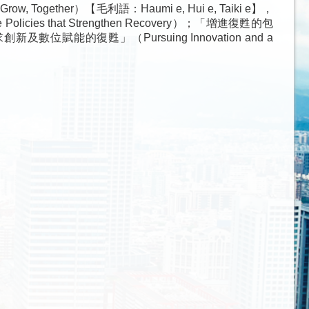
gether）【毛利語：Haumi e, Hui e, Taiki e】，
es that Strengthen Recovery）；「增進復甦的包
）及「追求創新及數位賦能的復甦」（Pursuing Innovation and a