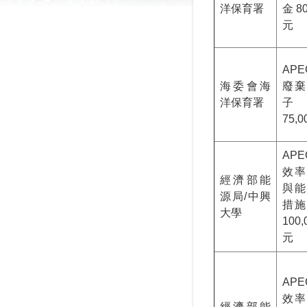
洋保育署
金80
元
AP
海委會海
廢棄
洋保育署
子
75,
AP
效率
經濟部能
與能
源局/中興
措施
大學
100
元
AP
效率
經濟部能