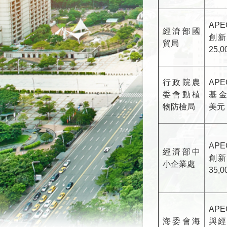
AP
經濟部國
創新
貿局
25,
行政院農
AP
委會動植
基金1
物防檢局
美元
AP
經濟部中
創新
小企業處
35,
AP
海委會海
與經