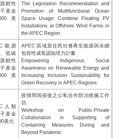
源韌性
The Legislation Recommendation and
子基金
Promotion of Multifunctional Ocean
,000美
Space Usage: Combine Floating PV
Installations at Offshore Wind Farms in
the APEC Region
EC能源
APEC 區域原住民社會再生能源與永續
、低碳
包容性成長認知培力計畫
源韌性
Empowering Indigenous Social
子基金
Awareness on Renewable Energy and
,000美
Increasing Inclusion Sustainability for
Green Recovery in APEC Regions
疫情間與疫後之公私合作防治措施工作
坊
EC人類
Workshop on Public-Private
子基金
Collaboration in Supporting of
000美元
Containing Measures During and
Beyond Pandemic