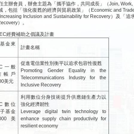
辦會員，辦會主題為「攜手協作，共同成長」（Join, Work, Grow, To
「強化復甦的經濟與貿易政策」（Economic and Trade Polici
sing Inclusion and Sustainability for Recovery
d Recovery）。
EC經費補助之倡議及計畫
基金來
計畫名稱
促進電信業性別衡平以追求包容性復甦
EC一般
Promoting Gender Equality in the
畫帳戶
Telecommunications Industry for the
000美元
Inclusive Recovery
利用數位分身技術提升供應鏈生產力以
EC數位
強化經濟韌性
子基金
Leverage digital twin technology to
,000美
enhance supply chain productivity for
resilient economy