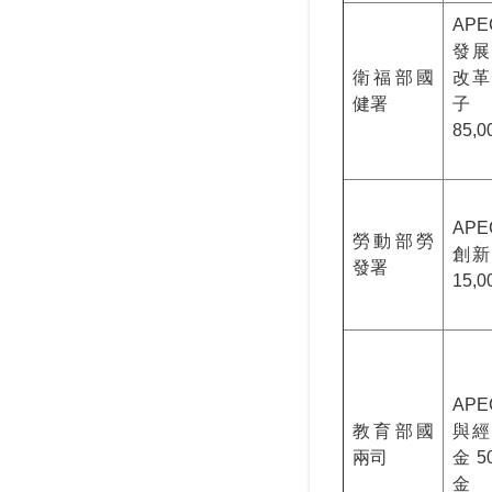
AP
發展
衛福部國
改革
健署
子
85,
AP
勞動部勞
創新
發署
15,
AP
教育部國
與經
兩司
金 5
金