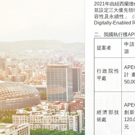
2021年由紐西蘭擔任主
並設定三大優先領域，包括
容性及永續性」（Increa
Digitally-Enable
二、我國執行獲AP
申請
提案者
源
AP
行政院性
計
平處
50,
AP
經濟部技
創新
術處
120
元