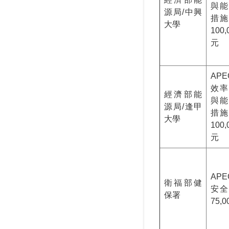
與能
源局/中興
措施
大學
100
元
AP
效率
經濟部能
與能
源局/逢甲
措施
大學
100
元
AP
衛福部健
安全
保署
75,