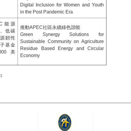
Digital Inclusion for Women and Youth
in the Post Pandemic Era
EC能源
推動APEC社區永續綠色諧能
、低碳
Green Synergy Solutions for
源韌性
Sustainable Community on Agriculture
子基金
Residue Based Energy and Circular
,000美
Economy
3