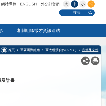
大
中
小
網站導覽
ENGLISH
外交部官網
搜尋
形
相關組織徵才資訊連結
首頁
重要國際組織
亞太經濟合作(APEC)
宣傳及文件
議及計畫