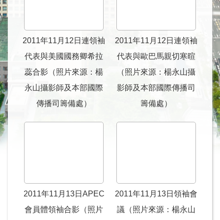
際
會
議
情
2011年11月12日連領袖
2011年11月12日連領袖
形
代表與美國國務卿希拉
代表與歐巴馬親切寒暄
相
蕊合影（照片來源：楊
（照片來源：楊永山攝
關
永山攝影師及本部國際
影師及本部國際傳播司
組
傳播司籌備處）
籌備處）
織
徵
才
資
訊
連
結
2011年11月13日APEC
2011年11月13日領袖會
回
會員體領袖合影（照片
議（照片來源：楊永山
首