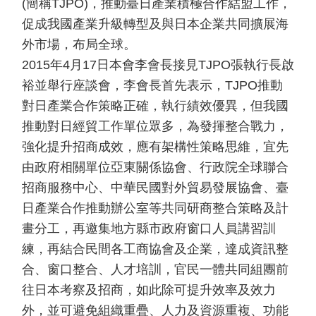
臺
(簡稱TJPO)，推動臺日產業積極合作結盟工作，
日
促成我國產業升級轉型及與日本企業共同擴展海
經
外市場，布局全球。
濟
交
2015年4月17日本會李會長接見TJPO張執行長啟
流
裕並舉行座談會，李會長首先表示，TJPO推動
臺
對日產業合作策略正確，執行績效優異，但我國
日
推動對日經貿工作單位眾多，為發揮整合戰力，
文
強化提升招商成效，應有架構性策略思維，宜先
化
交
由政府相關單位亞東關係協會、行政院全球聯合
流
招商服務中心、中華民國對外貿易發展協會、臺
簽
日產業合作推動辦公室等共同研商整合策略及計
署
畫分工，再邀集地方縣市政府窗口人員講習訓
協
議
練，再結合民間各工商協會及企業，達成資訊整
(協
合、窗口整合、人才培訓，官民一體共同組團前
定、
往日本考察及招商，如此除可提升效率及效力
備
忘
外，並可避免組織重疊、人力及資源重複、功能