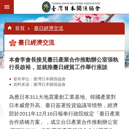
跳到主要內容區塊
:::
進
階
:::
:::
首頁
臺日經濟交流
搜
尋
臺日經濟交流
本會李會長接見臺日產業合作推動辦公室張執
認
識
行長啟裕，並就推臺日經貿工作舉行座談
臺
日
發布單位：臺灣日本關係協會
協
資料來源：臺灣日本關係協會
會
為應日本311大地震重創工業基地、韓國產業對
最
日本威脅升高、臺日簽署投資協議等情勢，經濟
新
消
部於2011年12月16日報奉行政院核定「臺日產業
息
合作搭橋方案」，成立台日產業合作推動辦公室