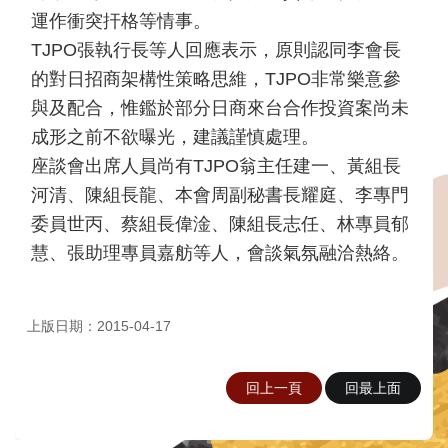
錄)
運作衝突扞格等情事。
臺
TJPO張執行長等人回應表示，原則認同李會長
日
的對日招商架構性策略思維，TJPO非常樂意參
六
與及配合，惟鑑於部分日商來台合作投資案尚未
九
發
成形之前不欲曝光，建議謹慎處理。
現
座談會出席人員尚有TJPO翁主任建一、黃組長
之
旅
河清、陳組長龍、本會周副秘書長耀庭、李專門
委員世丙、蔡組長偉淦、陳組長志任、林專員郁
回
慧、張助理專員嘉舫等人，會談氣氛融洽熱絡。
首
頁
相
上版日期：2015-04-17
關
網
站
回上一頁
回最上面
網
站