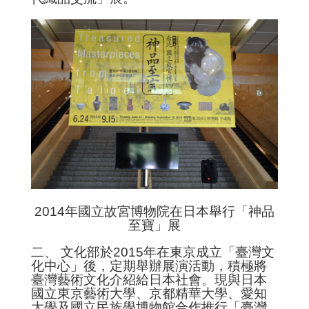
臺
日
經
濟
交
流
臺
日
文
化
交
流
簽
2014年國立故宮博物院在日本舉行「神品
署
至寶」展
協
議
二、 文化部於2015年在東京成立「臺灣文
(協
化中心」後，定期舉辦展演活動，積極將
定、
臺灣藝術文化介紹給日本社會。現與日本
備
國立東京藝術大學、京都精華大學、愛知
忘
大學及國立民族學博物館合作推行「臺灣