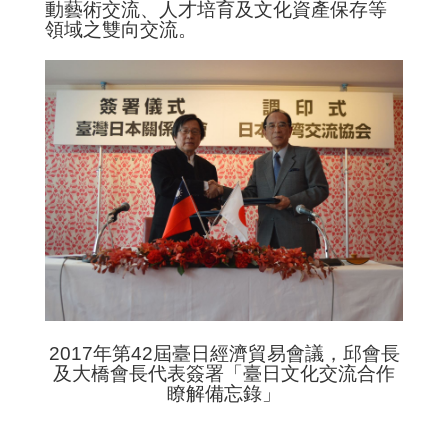
動藝術交流、人才培育及文化資產保存等
導
領域之雙向交流。
覽
政
府
網
站
資
料
開
放
宣
告
隱
私
權
2017年第42屆臺日經濟貿易會議，邱會長
保
及大橋會長代表簽署「臺日文化交流合作
護
瞭解備忘錄」
及
資