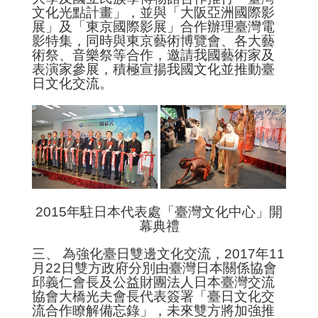
錄)
文化光點計畫」，並與「大阪亞洲國際影
展」及「東京國際影展」合作辦理臺灣電
臺
影特集，同時與東京藝術博覽會、各大藝
日
術祭、音樂祭等合作，邀請我國藝術家及
六
表演家參展，積極宣揚我國文化並推動臺
九
日文化交流。
發
現
之
旅
回
首
頁
2015年駐日本代表處「臺灣文化中心」開
相
幕典禮
關
三、 為強化臺日雙邊文化交流，2017年11
網
月22日雙方政府分別由臺灣日本關係協會
站
邱義仁會長及公益財團法人日本臺灣交流
協會大橋光夫會長代表簽署「臺日文化交
網
流合作瞭解備忘錄」，未來雙方將加強推
站