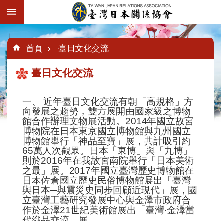
跳到主要內容區塊
:::
進
階
:::
:::
首頁
臺日文化交流
搜
尋
臺日文化交流
一、 近年臺日文化交流有朝「高規格」方
認
向發展之趨勢，雙方展開由國家級之博物
識
館合作辦理文物展活動。2014年國立故宮
臺
博物院在日本東京國立博物館與九州國立
日
博物館舉行「神品至寶」展，共計吸引約
協
65萬人次觀眾。日本「東博」與「九博」
會
則於2016年在我故宮南院舉行「日本美術
之最」展。2017年國立臺灣歷史博物館在
最
日本佐倉國立歷史民俗博物館展出「臺灣
新
與日本─與震災史同步回顧近現代」展，國
消
立臺灣工藝研究發展中心與金澤市政府合
息
作於金澤21世紀美術館展出「臺灣‧金澤當
代織品交流」展。