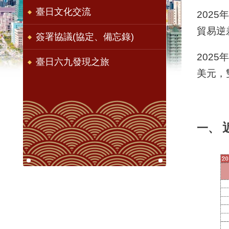
臺日文化交流
2025
貿易逆差
簽署協議(協定、備忘錄)
202
臺日六九發現之旅
美元，
一、