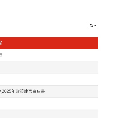
旨
行
交2025年政策建言白皮書