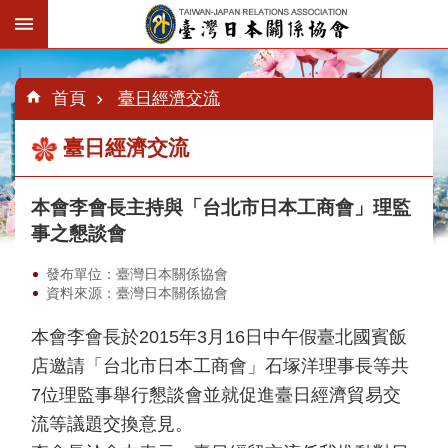
跳到主要內容區塊
:::
進
階
:::
:::
首頁
臺日經濟交流
搜
尋
臺日經濟交流
本會李會長主持與「台北市日本工商會」理監
認
識
事之懇談會
臺
日
發布單位：臺灣日本關係協會
協
資料來源：臺灣日本關係協會
會
本會李會長於2015年3月16日中午假臺北國賓飯
最
店邀請「台北市日本工商會」石塚洋理事長等共
新
消
7位理監事舉行懇談會並就促進臺日經濟貿易交
息
流等議題交換意見。