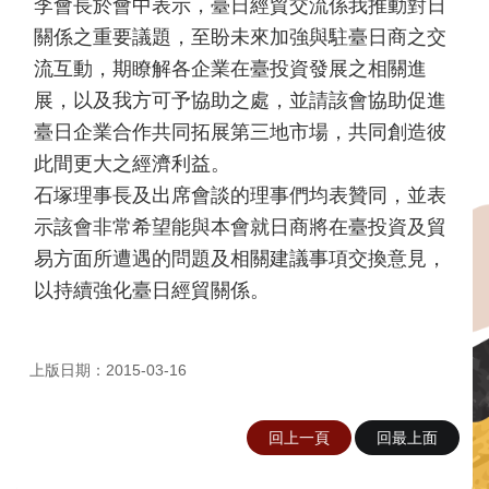
臺
李會長於會中表示，臺日經貿交流係我推動對日
日
關係之重要議題，至盼未來加強與駐臺日商之交
經
流互動，期瞭解各企業在臺投資發展之相關進
濟
交
展，以及我方可予協助之處，並請該會協助促進
流
臺日企業合作共同拓展第三地市場，共同創造彼
臺
此間更大之經濟利益。
日
石塚理事長及出席會談的理事們均表贊同，並表
文
示該會非常希望能與本會就日商將在臺投資及貿
化
交
易方面所遭遇的問題及相關建議事項交換意見，
流
以持續強化臺日經貿關係。
簽
署
協
上版日期：2015-03-16
議
(協
定、
回上一頁
回最上面
備
忘