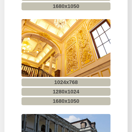
1680x1050
站
地
圖
English
外
交
部
全
球
資
1024x768
訊
1280x1024
網
1680x1050
無
障
礙
宣