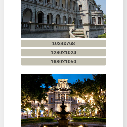
言
政
府
網
站
資
1024x768
料
1280x1024
開
1680x1050
放
宣
告
隱
私
權
保
護
及