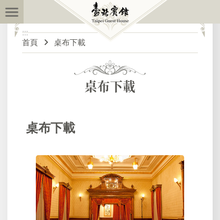
:::
跳到主要內容區塊
:::
進
首頁
桌布下載
階
搜
尋
桌布下載
最
新
桌布下載
訊
息
關
於
臺
北