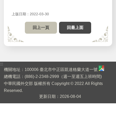
賓
館
上版日期：2022-03-30
開
放
回上一頁
回最上面
參
觀
桌
布
下
:::
載
機關地址：100006 臺北市中正區凱達格蘭大道一號
總機電話：(886)-2-2348-2999（週一至週五上班時間)
English
中華民國外交部 版權所有 Copyright © 2022 All Rights
Reserved.
回
更新日期
2026-08-04
首
頁
網