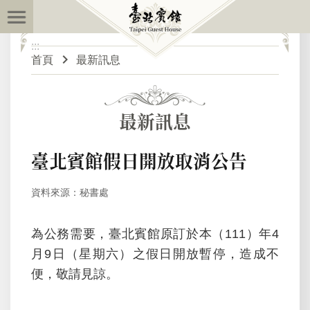
:::
跳到主要內容區塊
:::
進
首頁
最新訊息
階
搜
尋
最新訊息
最
臺北賓館假日開放取消公告
新
訊
資料來源：秘書處
息
為公務需要，臺北賓館原訂於本（111）年4
關
月9日（星期六）之假日開放暫停，造成不
於
便，敬請見諒。
臺
北