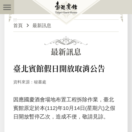
:::
跳到主要內容區塊
:::
進
首頁
最新訊息
階
搜
尋
最新訊息
最
臺北賓館假日開放取消公告
新
訊
資料來源：秘書處
息
因應國慶酒會場地布置工程拆除作業，臺北
關
賓館原定於本(112)年10月14日(星期六)之假
於
日開放暫停乙次，造成不便，敬請見諒。
臺
北