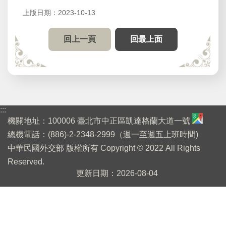
賓
館
上版日期：2023-10-13
開
回上一頁
回最上面
放
參
觀
桌
布
:::
機關地址：100006 臺北市中正區凱達格蘭大道一號
下
總機電話：(886)-2-2348-2999（週一至週五上班時間)
載
中華民國外交部 版權所有 Copyright © 2022 All Rights
English
Reserved.
更新日期
2026-08-04
回
首
頁
網