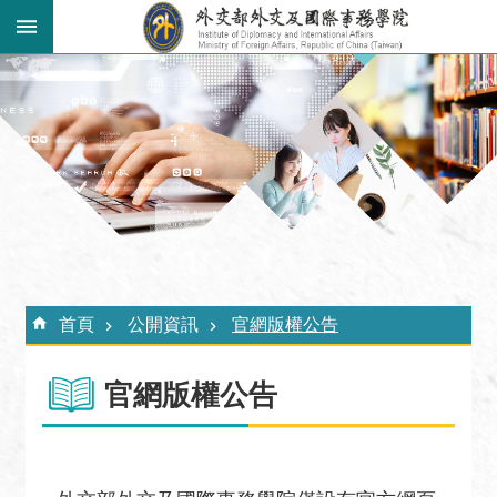
跳到主要內容區塊
:::
進
階
搜
尋
關
於
外
:::
交
首頁
公開資訊
官網版權公告
學
院
官網版權公告
最
新
消