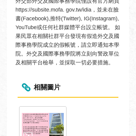
息
外交部外交及國際事務學院僅設有官方網頁
https://subsite.mofa. gov.tw/idia，並未在臉
全
書(Facebook),推特(Twitter), IG(Instagram),
民
YouTube或任何社群媒體平台設立帳號。 如
外
交
果民眾在相關社群平台發現有假造外交及國
際事務學院成立的假帳號，請立即通知本學
場
院。外交及國際事務學院將立刻向警政單位
地
出
及相關平台檢舉，並採取一切必要措施。
租
資
訊
相關圖片
公
開
資
訊
相