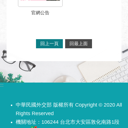
關
網
官網公告
站
回
首
頁
回上一頁
回最上面
網
站
導
覽
:::
外
交
部
中華民國外交部 版權所有 Copyright © 2020 All
官
Rights Reserved
網
機關地址：106244 台北市大安區敦化南路1段
聯