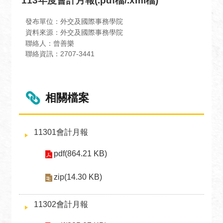
113年度會計月報(.pdf檔/.xml檔)
息
全
發布單位：外交及國際事務學院
資料來源：外交及國際事務學院
民
聯絡人：曾善樂
外
聯絡資訊：2707-3441
交
場
地
相關檔案
出
租
資
11301會計月報
訊
pdf(864.21 KB)
公
開
zip(14.30 KB)
資
訊
11302會計月報
相