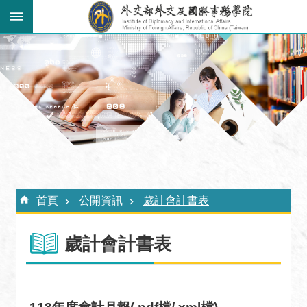
跳到主要內容區塊
:::
進
階
搜
尋
關
於
外
:::
交
首頁
公開資訊
歲計會計書表
學
院
歲計會計書表
最
新
消