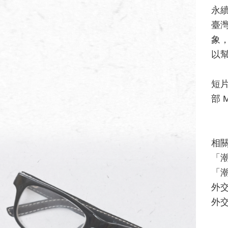
永
臺
象
以幫
短片
部 M
相
「潮台
「
外
外交