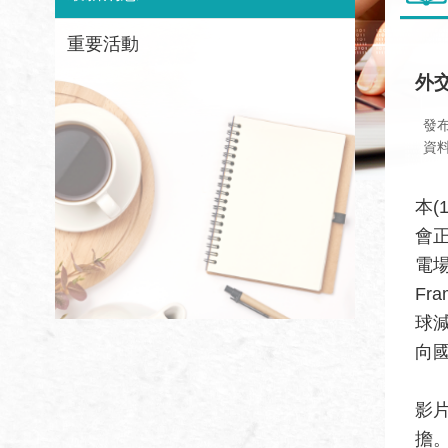
重要活動
外
發
資
本(
會
電場
Fr
球
向
影
擔