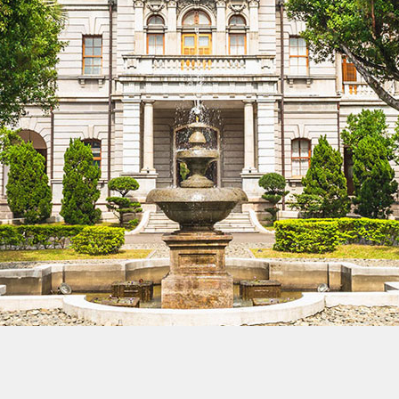
賓
館
開
放
參
觀
桌
布
下
載
English
回
首
頁
網