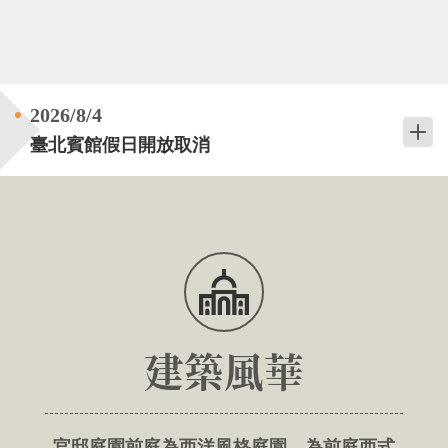
站
地
圖
English
2026/8
4
臺北賓館假日開放取消
外
交
部
全
球
資
訊
網
建築風華
無
障
礙
宣
官邸庭園前庭為西洋風格庭園，為前庭西式