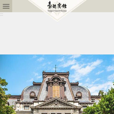
:::
跳到主要內容區塊
:::
進
階
搜
尋
最
新
訊
息
關
於
臺
北