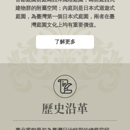
言
建物群的附屬空間；內庭則是日本式迴遊式
政
庭園，為臺灣第一個日本式庭園，兩者在臺
府
灣庭園文化上均有重要價值。
網
站
了解更多
資
料
開
放
宣
告
隱
私
歷史沿革
權
保
護
及