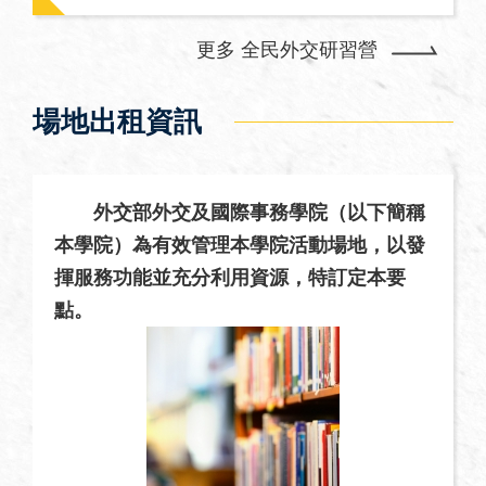
安
全
更多 全民外交研習營
政
策
場地出租資訊
政
府
網
站
外交部外交及國際事務學院（以下簡稱
資
本學院）為有效管理本學院活動場地，以發
料
揮服務功能並充分利用資源，特訂定本要
開
點。
放
宣
告
無
障
礙