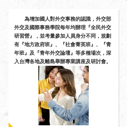
絡
我
們
為增加國人對外交事務的認識，外交部
外交及國際事務學院每年均辦理『全民外交
常
研習營』，並考量參加人員身分不同，規劃
見
問
有『地方政府班』、『社會菁英班』、『青
題
年班』及『青年外交論壇』等多種場次，深
入台灣各地及離島舉辦專業講座及研討會。
English
隱
私
權
保
護
及
資
訊