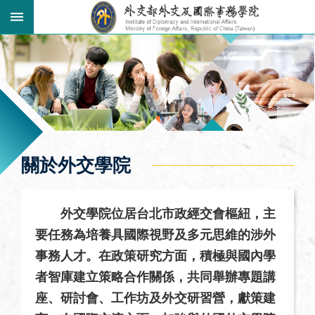
跳到主要內容區塊
:::
:::
進
階
搜
尋
關
關於外交學院
於
外
交
外交學院位居台北市政經交會樞紐，主
學
要任務為培養具國際視野及多元思維的涉外
院
事務人才。在政策研究方面，積極與國內學
最
者智庫建立策略合作關係，共同舉辦專題講
新
座、研討會、工作坊及外交研習營，獻策建
消