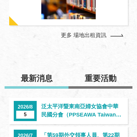
宣
言
更多 場地出租資訊
最新消息
重要活動
泛太平洋暨東南亞婦女協會中華
2026/8
民國分會（PPSEAWA Taiwan）
5
於本學院舉辦「改變世界就要這
Young」國際青年培力講習營
「第59期外交領事人員、第22期
2026/7