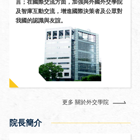
息
言；在國際交流方面，加強與外國外交學院
及智庫互動交流，增進國際決策者及公眾對
全
我國的認識與友誼。
民
外
交
場
地
出
租
資
訊
公
更多 關於外交學院
開
資
訊
院長簡介
相