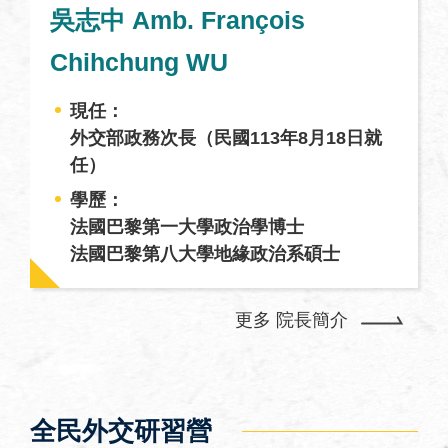
關
吳志中 Amb. François
網
站
Chihchung WU
回
現任：
首
外交部政務次長（民國113年8月18日就
頁
任）
網
學歷：
站
法國巴黎第一大學政治學博士
導
法國巴黎第八大學地緣政治系碩士
覽
外
更多 院長簡介
交
部
官
網
全民外交研習營
聯