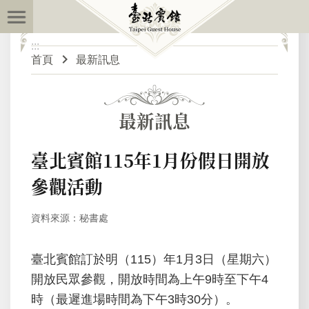
:::
跳到主要內容區塊
:::
進
首頁
最新訊息
階
搜
尋
最新訊息
最
臺北賓館115年1月份假日開放
新
參觀活動
訊
息
資料來源：秘書處
關
於
臺北賓館訂於明（115）年1月3日（星期六）
臺
開放民眾參觀，開放時間為上午9時至下午4
北
時（最遲進場時間為下午3時30分）。