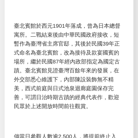
賓
館
開
臺北賓館於西元1901年落成，曾為日本總督
放
寓所。二戰結束後由中華民國政府接收，短
參
暫作為臺灣省主席官邸，其後於民國39年正
觀
式命名為臺北賓館，改為接待及款宴國賓的
桌
場所，繼於民國87年經內政部指定為國定古
布
蹟。臺北賓館見證臺灣百餘年來的發展，在
下
外交部悉心維護下，內部陳設裝飾無不精
載
美，西式前庭與日式池泉迴廊庭園保存完
English
善，可謂日治時期古蹟的經典代表作，歡迎
民眾於上述開放時間前往觀賞。
回
首
頁
倘當日參觀人數逾2,500人，將提前終止入
網