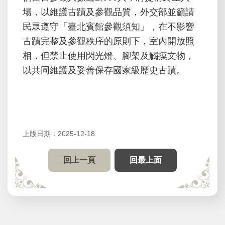
場，以維護古蹟及參觀品質，外交部並籲請
站
地
民眾遵守「臺北賓館參觀須知」，在不影響
圖
古蹟完整及參觀秩序的原則下，室內開放照
相，但禁止使用閃光燈、腳架及觸摸文物，
English
以共同維護及妥善保存國家級歷史古蹟。
外
交
部
全
球
上版日期：2025-12-18
資
訊
回上一頁
回最上面
網
無
障
礙
宣