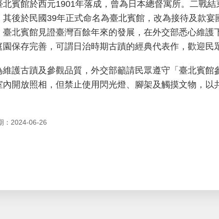
賓館於西元1901年落成，曾為日本總督寓所。二戰結
，其後於民國39年正式命名為臺北賓館，改為接待及款宴
。臺北賓館見證臺灣百餘年來的發展，在外交部悉心維護
庭園保存完善，可謂日治時期古蹟的經典代表作，歡迎民
護古蹟及參觀品質，外交部籲請民眾遵守「臺北賓館參
室內開放照相，但禁止使用閃光燈、腳架及觸摸文物，以
2024-06-26