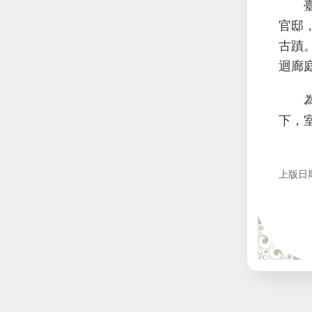
臺北
官邸
古蹟
迴廊
為維
下，
上版日期：