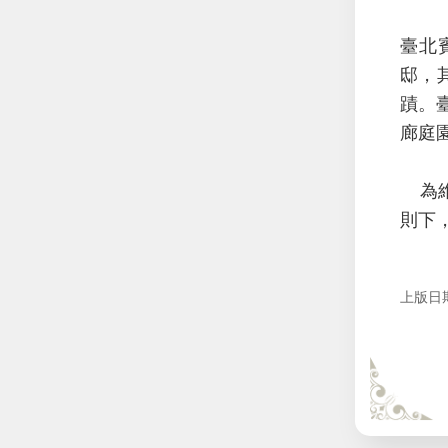
臺北
邸，
蹟。
廊庭
為維
則下
上版日期：