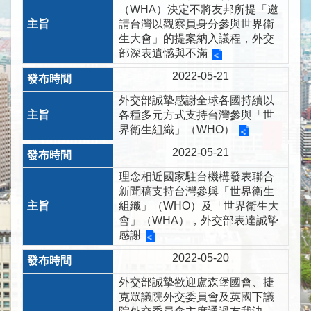
下
（WHA）決定不將友邦所提「邀
屬
請台灣以觀察員身分參與世界衛
機
生大會」的提案納入議程，外交
部深表遺憾與不滿
構
參
2022-05-21
與
外交部誠摯感謝全球各國持續以
現
各種多元方式支持台灣參與「世
況
界衛生組織」（WHO）
重
2022-05-21
要
理念相近國家駐台機構發表聯合
國
新聞稿支持台灣參與「世界衛生
際
組織」（WHO）及「世界衛生大
組
會」（WHA），外交部表達誠摯
織
感謝
2022-05-20
出
席
外交部誠摯歡迎盧森堡國會、捷
國
克眾議院外交委員會及英國下議