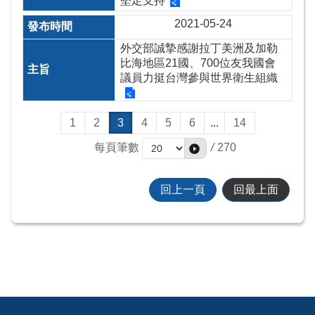
堅定支持
2021-05-24
外交部誠摯感謝拉丁美洲及加勒
比海地區21國、700位友我國會
議員力挺台灣參與世界衛生組織
1
2
3
4
5
6
...
14
每頁筆數
/
270
回上一頁
回最上面
:::