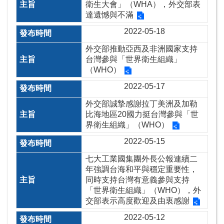
頁
衛生大會」（WHA），外交部表
達遺憾與不滿
網
2022-05-18
站
導
外交部推動亞西及非洲國家支持
覽
台灣參與「世界衛生組織」
（WHO）
ENGLISH
2022-05-17
外
外交部誠摯感謝拉丁美洲及加勒
交
比海地區20國力挺台灣參與「世
界衛生組織」（WHO）
部
官
2022-05-15
網
七大工業國集團外長公報連續二
年強調台海和平與穩定重要性，
隱
同時支持台灣有意義參與支持
私
「世界衛生組織」（WHO），外
權
交部表示高度歡迎及由衷感謝
保
2022-05-12
護