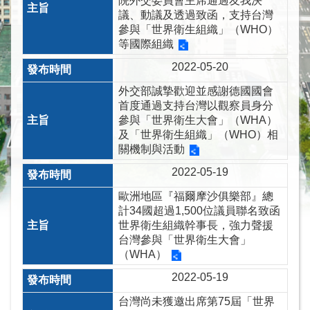
院外交委員會主席通過友我決
際
議、動議及透過致函，支持台灣
會
參與「世界衛生組織」（WHO）
議
等國際組織
情
2022-05-20
形
外交部誠摯歡迎並感謝德國國會
相
首度通過支持台灣以觀察員身分
關
參與「世界衛生大會」（WHA）
組
及「世界衛生組織」（WHO）相
織
關機制與活動
徵
2022-05-19
才
資
歐洲地區『福爾摩沙俱樂部』總
計34國超過1,500位議員聯名致函
訊
世界衛生組織幹事長，強力聲援
連
台灣參與「世界衛生大會」
結
（WHA）
2022-05-19
回
首
台灣尚未獲邀出席第75屆「世界