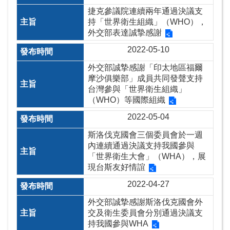
捷克參議院連續兩年通過決議支
及
持「世界衛生組織」（WHO），
資
外交部表達誠摯感謝
訊
安
2022-05-10
全
外交部誠摯感謝「印太地區福爾
政
摩沙俱樂部」成員共同發聲支持
策
台灣參與「世界衛生組織」
（WHO）等國際組織
政
2022-05-04
府
網
斯洛伐克國會三個委員會於一週
站
內連續通過決議支持我國參與
「世界衛生大會」（WHA），展
資
現台斯友好情誼
料
開
2022-04-27
放
外交部誠摯感謝斯洛伐克國會外
宣
交及衛生委員會分別通過決議支
告
持我國參與WHA