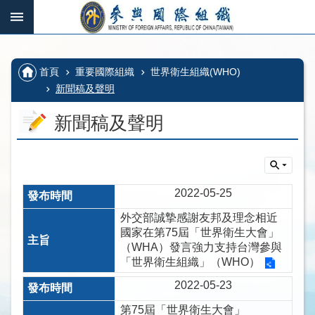
跳到主要內容區塊
:::
_
:::
進
階
:::
首頁
重要國際組織
世界衛生組織(WHO)
搜
尋
新聞稿及聲明
新聞稿及聲明
國
際
組
2022-05-25
織、
外交部誠摯感謝友邦及理念相近
多
國家在第75屆「世界衛生大會」
邊
（WHA）發言強力支持台灣參與
機
「世界衛生組織」（WHO）
制
2022-05-23
及
其
第75屆「世界衛生大會」