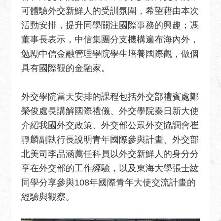
關
可體驗外交新鮮人的受訓氛圍，希望藉由本次
網
活動安排，提升同學關注國際事務的興趣；馮
站
董事長表示，中信集團分支機構遍布海內外，
回
勉勵中信金融管理學院學生培養國際觀，做個
首
具有國際觀的金融家。
頁
網
外交學院當天安排的課程包括外交部禮賓處鄭
站
榮俊處長講解國際禮儀、外交學院秦日新大使
導
介紹我國外交政策、外交部公眾外交協調會崔
覽
靜麟副執行長說明青年國際參與計畫、外交部
外
北美司李品涵薦任科員以外交新鮮人的身分分
交
享在外交部的工作經驗，以及東海大學張士紘
部
同學分享參與108年國際青年大使交流計畫的
官
經驗與觀察。
網
聯