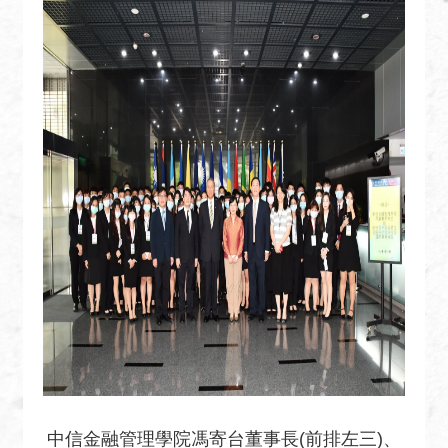
絡
我
們
常
見
問
題
English
隱
私
權
保
護
及
資
訊
中信金融管理學院馮寄台董事長(前排左三)、