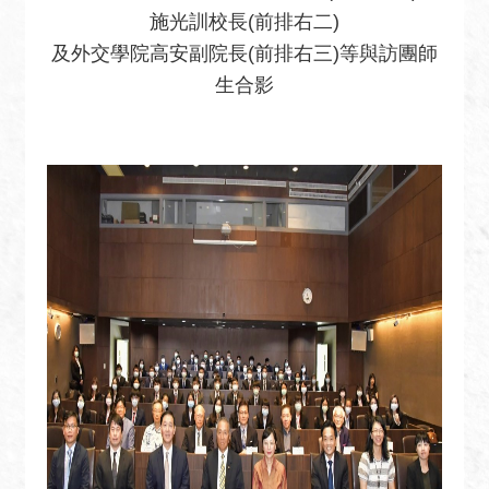
安
施光訓校長(前排右二)
全
及外交學院高安副院長(前排右三)等與訪團師
政
生合影
策
政
府
網
站
資
料
開
放
宣
告
無
障
礙