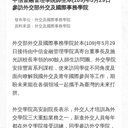
中信金融管理學院師生本(109)年5月29日
息
參訪外交部外交及國際事務學院
全
民
發布單位：外交及國際事務學院
外
資料來源：外交及國際事務學院
交
外交部外交及國際事務學院於本(109)年5月29
場
日接待由中信金融管理學院馮寄台董事長及施
地
出
光訓校長率領的80餘人師生訪問團。外交學院
租
安排豐富系列課程，使來訪同學從不同角度及
資
面向瞭解我國外交及青年國際參與等工作，期
訊
盼未來能在各個領域一起攜手為臺灣的未來打
公
拼。
開
資
外交學院高安副院長表示，外交人才培訓為外
訊
交學院三大重點業務之一，新進外交人員每年
相
都在外交學院接受訓練，同學參訪外交學院，