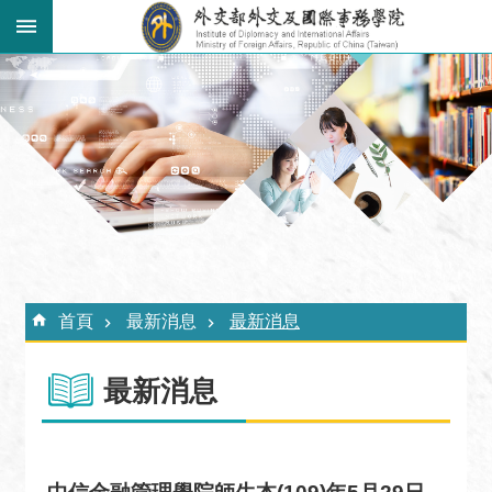
跳到主要內容區塊
:::
進
階
搜
尋
關
於
外
:::
交
首頁
最新消息
最新消息
學
院
最新消息
最
新
消