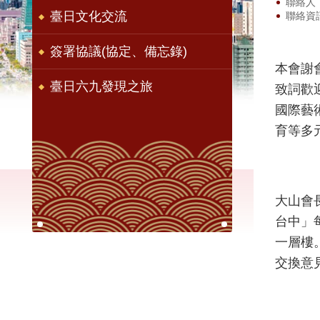
聯絡人
臺日文化交流
聯絡資訊
簽署協議(協定、備忘錄)
本會謝
臺日六九發現之旅
致詞歡
國際藝
育等多
大山會
台中」
一層樓
交換意