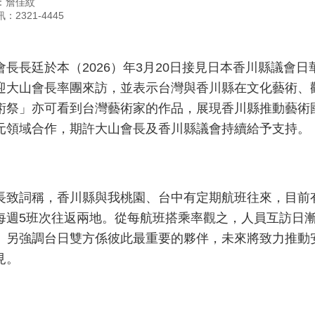
：詹佳紋
：2321-4445
會長長廷於本（2026）年3月20日接見日本香川縣議會
迎大山會長率團來訪，並表示台灣與香川縣在文化藝術、
術祭」亦可看到台灣藝術家的作品，展現香川縣推動藝術
元領域合作，期許大山會長及香川縣議會持續給予支持。
長致詞稱，香川縣與我桃園、台中有定期航班往來，目前有
每週5班次往返兩地。從每航班搭乘率觀之，人員互訪日
。另強調台日雙方係彼此最重要的夥伴，未來將致力推動
見。