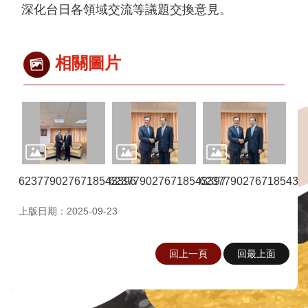
臺
深化台日各領域交流等議題交換意見。
日
經
濟
交
相關圖片
流
臺
日
文
化
交
流
6237790276718543396
6237790276718543397
62377902767185433
簽
上版日期：2025-09-23
署
協
議
回上一頁
回最上面
(協
定、
備
忘