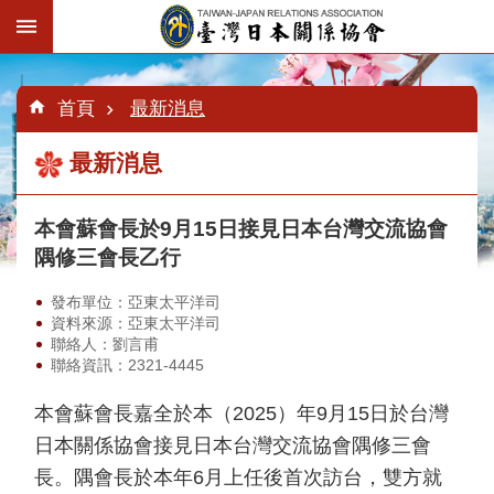
跳到主要內容區塊
:::
進
階
:::
:::
首頁
最新消息
搜
尋
最新消息
本會蘇會長於9月15日接見日本台灣交流協會
認
識
隅修三會長乙行
臺
日
發布單位：亞東太平洋司
協
資料來源：亞東太平洋司
會
聯絡人：劉言甫
聯絡資訊：2321-4445
最
新
本會蘇會長嘉全於本（2025）年9月15日於台灣
消
日本關係協會接見日本台灣交流協會隅修三會
息
長。隅會長於本年6月上任後首次訪台，雙方就