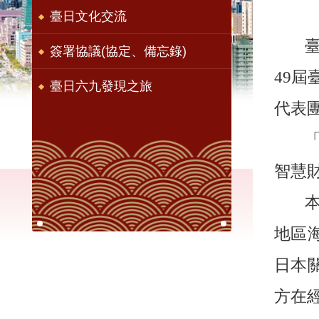
臺日文化交流
簽署協議(協定、備忘錄)
49
臺日六九發現之旅
代表
智慧
地區
日本
方在