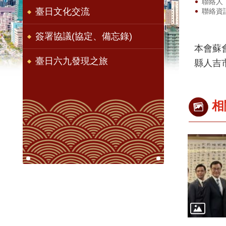
聯絡人
臺日文化交流
聯絡資訊
簽署協議(協定、備忘錄)
本會蘇
臺日六九發現之旅
縣人吉
相