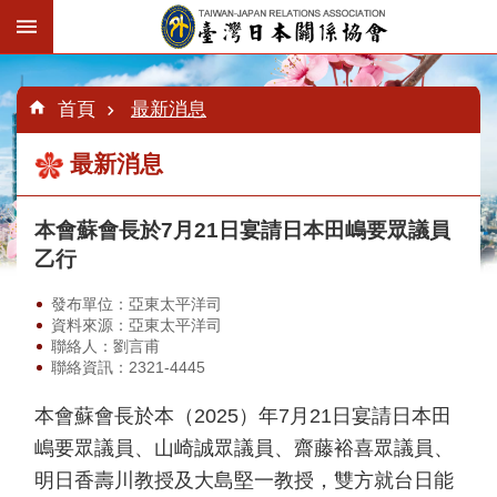
跳到主要內容區塊
:::
進
階
:::
:::
首頁
最新消息
搜
尋
最新消息
本會蘇會長於7月21日宴請日本田嶋要眾議員
認
識
乙行
臺
日
發布單位：亞東太平洋司
協
資料來源：亞東太平洋司
會
聯絡人：劉言甫
聯絡資訊：2321-4445
最
新
本會蘇會長於本（2025）年7月21日宴請日本田
消
嶋要眾議員、山崎誠眾議員、齋藤裕喜眾議員、
息
明日香壽川教授及大島堅一教授，雙方就台日能