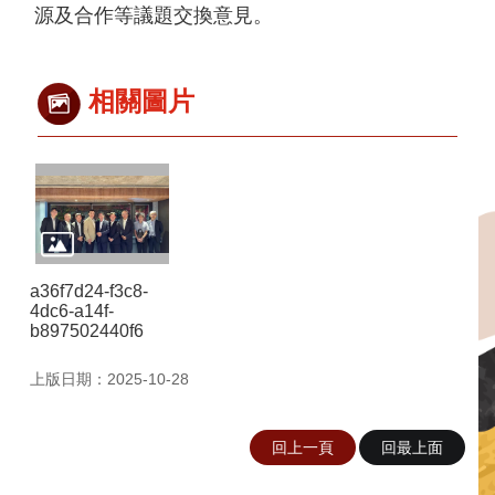
臺
源及合作等議題交換意見。
日
經
濟
交
相關圖片
流
臺
日
文
化
交
流
a36f7d24-f3c8-
4dc6-a14f-
簽
b897502440f6
署
協
上版日期：2025-10-28
議
(協
定、
回上一頁
回最上面
備
忘