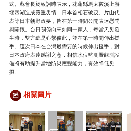
臺
式。蘇會長於致詞時表示，花蓮縣馬太鞍溪上游
日
堰塞湖造成嚴重災情，日本首相石破茂、片山代
經
濟
表等日本朝野政要，皆在第一時間公開表達慰問
交
與關懷。台日關係向來如同一家人，每當天災發
流
生時，雙方總是心繫彼此，並在第一時間伸出援
臺
手。這次日本在台灣最需要的時候伸出援手，對
日
文
日本政府表達感謝之意，相信水位監測暨觀測設
化
備將有助提升當地防災應變能力，有效降低災
交
損。
流
簽
署
相關圖片
協
議
(協
定、
備
忘