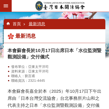
跳到主要內容區塊
:::
進
階
:::
:::
首頁
最新消息
搜
尋
最新消息
本會蘇會長於10月17日出席日本「水位監測暨
認
識
觀測設備」交付儀式
臺
日
發布單位：亞東太平洋司
協
資料來源：亞東太平洋司
會
聯絡人：劉言甫
聯絡資訊：2321-4445
最
新
本會蘇會長嘉全於本（2025）年10月17日下午出
消
席由「日本台灣交流協會」台北事務所片山和之
息
代表主持之日本「水位監測暨觀測設備」交付儀