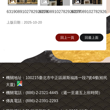
錄)
臺
6319089102782926276
6319089102782926277
63190891027829262
日
六
上版日期：2025-10-20
九
發
現
回上一頁
回最上面
之
旅
回
首
:::
頁
相
機關地址：100215臺北市中正區羅斯福路一段7號4樓(裕民
關
大廈)
網
機關電話：(886)-2-2321-4445 （週一至週五上班時間）
站
傳真電話：(886)-2-2391-2293
網
站