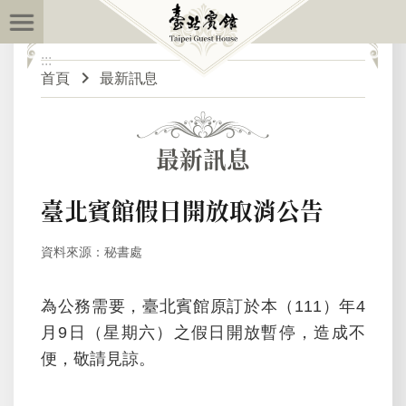
:::
跳到主要內容區塊
:::
進
首頁
最新訊息
階
搜
尋
最新訊息
最
臺北賓館假日開放取消公告
新
訊
資料來源：秘書處
息
為公務需要，臺北賓館原訂於本（111）年4
關
月9日（星期六）之假日開放暫停，造成不
於
便，敬請見諒。
臺
北