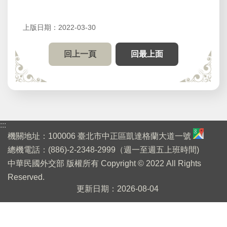
賓
館
上版日期：2022-03-30
開
放
回上一頁
回最上面
參
觀
桌
布
下
:::
載
機關地址：100006 臺北市中正區凱達格蘭大道一號
總機電話：(886)-2-2348-2999（週一至週五上班時間)
English
中華民國外交部 版權所有 Copyright © 2022 All Rights
Reserved.
回
更新日期
2026-08-04
首
頁
網