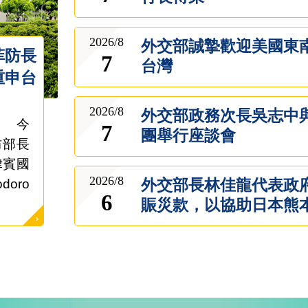
2026/8
外交部誠摯歡迎美國東
菲防長
7
台灣
重申台
2026/8
外交部政務次長吳志中
稿 今
7
團舉行座談會
防部長
菲律賓國
2026/8
外交部長林佳龍代表政府
doro
6
賑災款，以協助日本熊