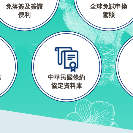
免落簽及簽證
全球免試申換
便利
駕照
難
中華民國條約
協定資料庫