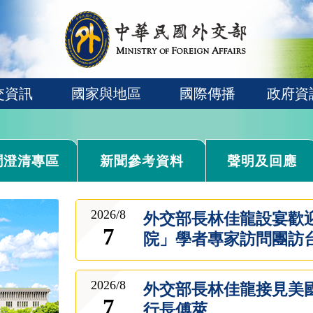
交資訊
國家與地區
國際傳播
政府資
聞澄清專區
新聞參考資料
聲明及回應
2026/8
外交部長林佳龍設宴歡
7
院」學者專家訪問團訪
2026/8
外交部長林佳龍接見美
7
行長傅萊