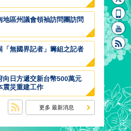
[連
覽
系"
南地區州議會領袖訪問團訪問
與「無國界記者」籌組之記者
結]"
[連
向日方遞交新台幣500萬元
本震災重建工作
更多 最新消息
結]"