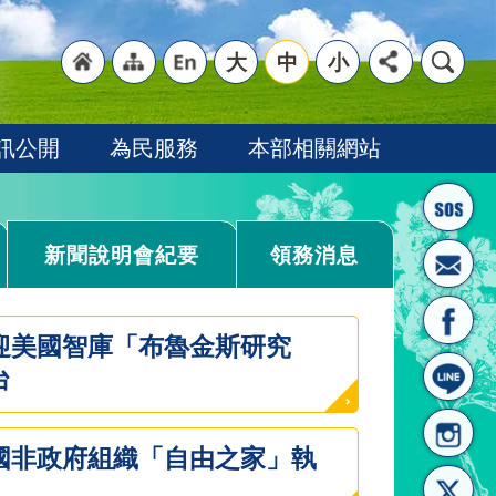
大
中
小
"回
"網
"英
訊公開
為民服務
本部相關網站
新聞說明會紀要
領務消息
首頁
站導
文語
迎美國智庫「布魯金斯研究
台
國非政府組織「自由之家」執