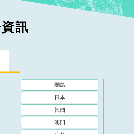
證資訊
關島
日本
韓國
澳門