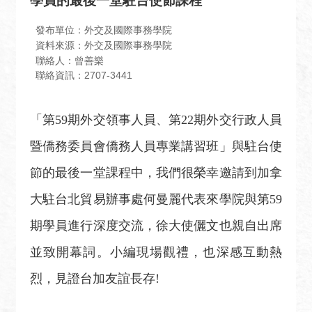
學員的最後一堂駐台使節課程
息
全
發布單位：外交及國際事務學院
資料來源：外交及國際事務學院
民
聯絡人：曾善樂
外
聯絡資訊：2707-3441
交
場
「第
59
期外交領事人員、第
22
期外交行政人員
地
出
暨僑務委員會僑務人員專業講習班」與駐台使
租
節的最後一堂課程中，我們很榮幸邀請到加拿
資
訊
大駐台北貿易辦事處何曼麗代表來學院與第
59
公
期學員進行深度交流，徐大使儷文也親自出席
開
並致開幕詞。小編現場觀禮，也深感互動熱
資
訊
烈，見證台加友誼長存
!
相