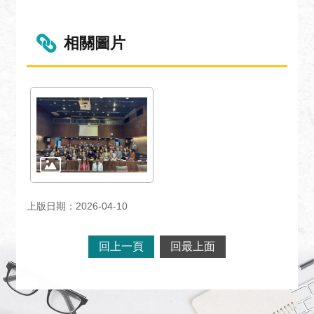
關
網
站
相關圖片
回
首
頁
網
站
導
覽
上版日期：2026-04-10
外
交
部
回上一頁
回最上面
官
網
聯