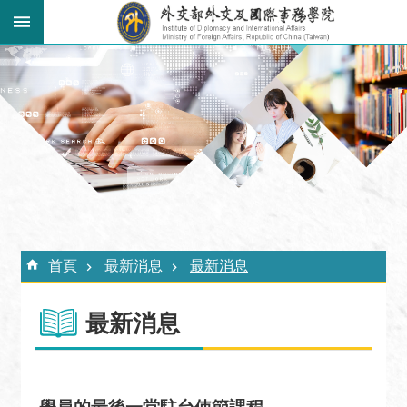
跳到主要內容區塊
:::
進
階
搜
尋
關
於
外
:::
交
首頁
最新消息
最新消息
學
院
最新消息
最
新
消