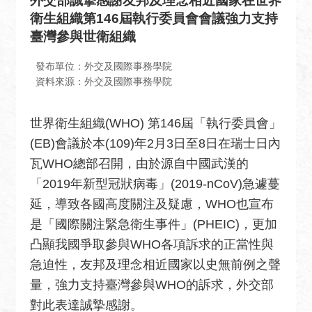
外交部誠摯感謝友邦及理念相近國家在世界
息
衛生組織第146屆執行委員會會議強力支持
全
臺灣參與世衛組織
民
外
發布單位：外交及國際事務學院
交
資料來源：外交及國際事務學院
場
世界衛生組織(WHO) 第146屆「執行委員會」
地
出
(EB)會議於本(109)年2月3日至8日在瑞士日內
租
瓦WHO總部召開，由於源自中國武漢的
資
「2019年新型冠狀病毒」(2019-nCoV)急遽蔓
訊
延，導致各國高度關注及疑慮，WHO也宣布
公
是「國際關注緊急衛生事件」(PHEIC)，更加
開
凸顯我國爭取參與WHO各項訴求的正當性與
資
急迫性，友邦及理念相近國家以史無前例之聲
訊
量，強力支持臺灣參與WHO的訴求，外交部
相
對此表達誠摯感謝。