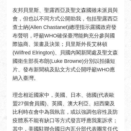
絡
友邦貝里斯、聖露西亞及聖文森國雖未派員與
我
會，但也以不同方式公開助我，包括聖露西亞
們
查士納(Allen Chastanet)總理指示露國政府發
常
布聲明，呼籲WHO確保臺灣能夠充分參與國
見
際協商、策畫及決策；貝里斯外長艾林頓
問
題
(Wilfred Elrington)、貝國內閣新聞處及聖文森
國衛生部長布朗(Luke Browne)分別以拍攝短
English
片、發布新聞稿及貼文方式公開呼籲WHO應
隱
納入臺灣。
私
權
理念相近國家中，美國、日本、德國(代表歐
保
盟27個會員國)、英國、澳大利亞、紐西蘭及
護
比利時在會中為我執言，或以強調包容性及防
及
資
疫體系不能有缺口等方式發言呼應我案訴求；
訊
其中，美國駐聯合國日內瓦分部代表團常任代