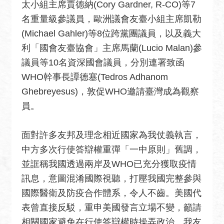
宣
太小組主席賈德納(Cory Gardner, R-CO)等7
言
名重量級參議員，歐洲議會友臺小組主席凱勒
(Michael Gahler)等8位跨黨團議員，以及義大
利「國會友臺協會」主席馬蘭(Lucio Malan)參
議員等10名資深國會議員，分別連署致函
WHO幹事長譚德塞(Tedros Adhanom
Ghebreyesus)，敦促WHO邀請臺灣成為觀察
員。
面對許多友邦及理念相近國家為我仗義執言，
中方多次行使答辯權重彈「一中原則」舊調，
並誆稱我國透過兩岸及WHO已充分獲取疫情
訊息，意圖混淆國際視聽，打壓我國完整參與
國際醫衛及防疫合作體系，令人不齒。美國代
表曾直接反駁，重申美國發言立場不變，籲請
相關國家避免在行使答辯權時操弄政治。我友