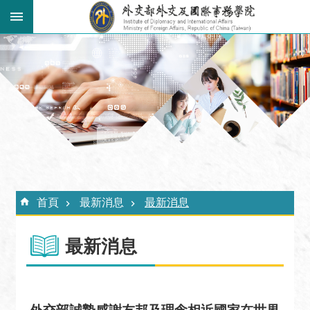
跳到主要內容區塊
:::
進
階
搜
尋
關
於
外
:::
交
首頁
最新消息
最新消息
學
院
最新消息
最
新
消