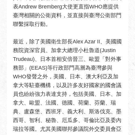
安
表Andrew Bremberg大使更直指WHO應提供
全
臺灣相關的公衛資料，並直接與臺灣公衛部門
政
策
聯繫採取行動。
政
最近，除了美國衛生部長Alex Azar II、美國國
府
務院資深官員、加拿大總理小杜魯道(Justin
網
站
Trudeau)、日本首相安倍晉三、歐盟「對外事
資
務部」(EEAS)等行政部門高層為臺灣參與
料
WHO發聲之外，美國、日本、澳大利亞及加
開
拿大等駐臺機構，以及許多友好國家的國會議
放
員也紛紛強力表達支持，包括美國、日本、加
宣
告
拿大、歐盟、法國、德國、荷蘭、芬蘭、瑞
典、盧森堡、西班牙、義大利、斯洛伐克、墨
無
西哥、智利、秘魯、厄瓜多、哥倫比亞及委內
障
礙
瑞拉等國。尤其美國聯邦參議院外交委員會亞