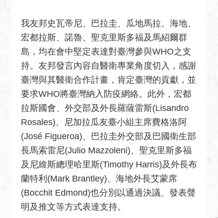
關
網
我友邦史瓦帝尼、巴拉圭、瓜地馬拉、海地、
站
宏都拉斯、諾魯、聖克里斯多福及馬紹爾群
回
島，均在會中堅定表達對臺灣參與WHO之支
首
持。友邦發言內容自醫衛專業角度切入，感謝
頁
臺灣與其醫衛合作計畫，肯定臺灣的貢獻，並
網
要求WHO將臺灣納入防疫網絡。此外，宏都
站
拉斯國會、外交部及外長羅薩雷斯(Lisandro
導
Rosales)、尼加拉瓜友臺小組主席費格洛阿
覽
(José Figueroa)、巴拉圭外交部及巴國衛生部
外
長馬索雷尼(Julio Mazzoleni)、聖克里斯多福
交
及尼維斯總理哈里斯(Timothy Harris)及外長布
部
蘭特利(Mark Brantley)、海地外長艾蒙席
官
(Bocchit Edmond)也分別以通過決議、發表聲
網
明及推文等方式表達支持。
聯