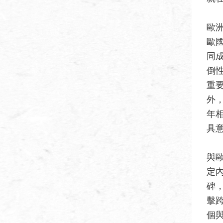
歐
歐
同成
倒
重
外，
年
具
與
定
碑
擊
個