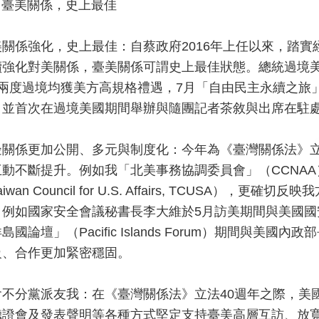
) 臺美關係，史上最佳
美關係強化，史上最佳：自蔡政府2016年上任以來，踏
續強化對美關係，臺美關係可謂史上最佳狀態。總統過境
月兩度過境均獲美方高規格禮遇，7月「自由民主永續之旅
，並首次在過境美國期間舉辦與隨團記者茶敘與出席在駐
邊關係更加公開、多元與制度化：今年為《臺灣關係法》立
互動不斷提升。例如我「北美事務協調委員會」（CCNA
aiwan Council for U.S. Affairs, TCUS
，例如國家安全會議秘書長李大維於5月訪美期間與美國國
島國論壇」（Pacific Islands Forum）期間與
級、合作更加緊密穩固。
會不分黨派友我：在《臺灣關係法》立法40週年之際，美
聽證會及發表聲明等各種方式堅定支持臺美高層互訪、放