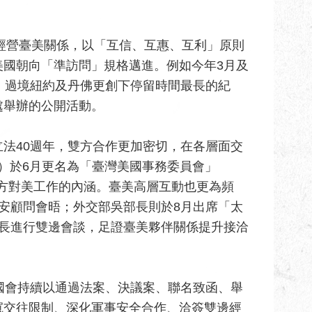
實經營臺美關係，以「互信、互惠、互利」原則
美國朝向「準訪問」規格邁進。例如今年3月及
」過境紐約及丹佛更創下停留時間最長的紀
處舉辦的公開活動。
法40週年，雙方合作更加密切，在各層面交
A）於6月更名為「臺灣美國事務委員會」
A），更確切反映我方對美工作的內涵。臺美高層互動也更為頻
安顧問會晤；外交部吳部長則於8月出席「太
美國內政部長進行雙邊會談，足證臺美夥伴關係提升接洽
國會持續以通過法案、決議案、聯名致函、舉
寬交往限制、深化軍事安全合作、洽簽雙邊經