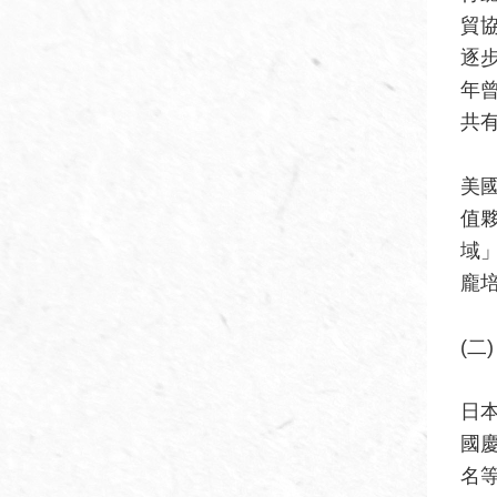
貿
逐
年曾
共
美
值
域」
龐培
(二
日
國
名等