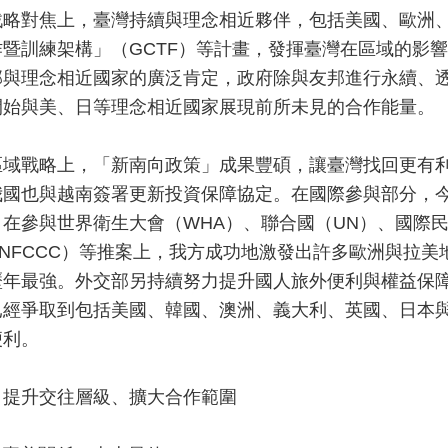
戰略對焦上，臺灣持續與理念相近夥伴，包括美國、歐洲
作暨訓練架構」（GCTF）等計畫，發揮臺灣在區域的影
邦與理念相近國家的廣泛肯定，政府除與友邦進行永續、
開始與美、日等理念相近國家展現前所未見的合作能量。
區域戰略上，「新南向政策」成果豐碩，讓臺灣找回更有
我國也與越南簽署更新投資保障協定。在國際參與部分，
，在參與世界衛生大會（WHA）、聯合國（UN）、國際民
UNFCCC）等推案上，我方成功地激發出許多歐洲與拉
歷年最強。外交部另持續努力提升國人旅外便利與權益保
已經爭取到包括美國、韓國、澳洲、義大利、英國、日本
便利。
、提升交往層級、擴大合作範圍