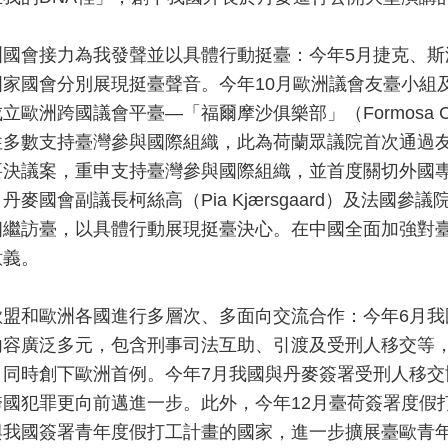
洲國會接力為我發聲並以具體行動挺臺：今年5月捷克、
國家國會分別展現挺臺聲音。今年10月歐洲議會友臺小組
立歐洲跨國議會平臺—「福爾摩沙俱樂部」（Formosa 
性多數支持臺灣參與國際組織，此為荷蘭眾議院首次通過友
要決議案，重申支持臺灣參與國際組織，並首度關切外國
丹麥國會副議長柯絲高（Pia Kjӕrsgaard）及法國參議院副議長
相繼訪臺，以具體行動展現挺臺決心。在中國全面加強對
意義。
歐盟和歐洲各國進行多層次、多面向交流合作：今年6月
內容廣泛多元，包含刑事司法互助、引渡及受刑人移交等
，同時創下歐洲首例。今年7月我國與丹麥簽署受刑人移
跨國犯罪更向前邁進一步。此外，今年12月臺荷簽署度假打
與我國簽署青年度假打工計畫的國家，進一步擴展臺歐青