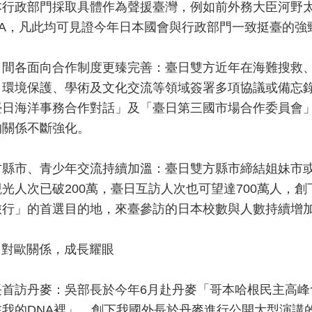
本行政部門採取具體作為聲援臺灣，例如前外務大臣河野
HA，凡此均可見證今年日本國會與行政部門一致挺臺的強
日間各面向合作制度更臻完善：臺日雙方近年在海難搜救
、環境保護、學術及文化交流等領域簽署多項協議或備忘
臺日海洋事務合作對話」及「臺日第三國市場合作委員會
的關係不斷強化。
方縣市、青少年交流持續加溫：臺日雙方縣市締結姐妹市或
觀光人次已破200萬，臺日互訪人次也可望達700萬人，
旅行」的首選目的地，來臺參訪的日本校數與人數持續增
) 對歐關係，成長耀眼
長首訪丹麥：吳部長於今年6月赴丹麥「哥本哈根民主高
在我的DNA裡」，創下我國外長於丹麥進行公開大型演講