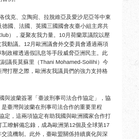
斯洛伐克、立陶宛、拉脫維亞及愛沙尼亞等中東
及德國、法國、英國三國國會友臺小組主席共
Club），凝聚友我力量。10月荷蘭眾議院以壓
我動議。12月歐洲議會外交委員會通過兩項
專制政權透過假訊息等手段威脅亞洲民主。此
莫蘇里（Thani Mohamed-Soilihi）今
臺灣打壓之際，歐洲友我議員們的強力支持格
我國與波蘭簽署「臺波刑事司法合作協定」，協
，是臺灣與波蘭在刑事司法合作的重要里程
交協定，這兩項協定有助我國與歐洲國家合作打
工瞭解備忘錄，成為歐洲第12個及全球第17
年交流機制。此外，臺歐盟關係持續廣化與深