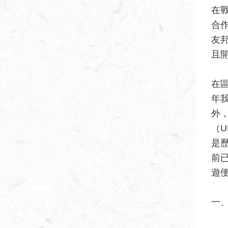
在
合
友
且
在
年
外
（
是
前
遊
一