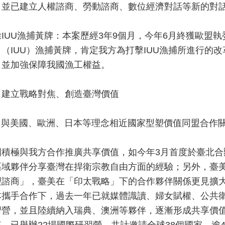
，並已建立人權諮商、勞動諮商、數位經濟對話等新的對
除IUU漁捕黃牌：本案歷經3年9個月，今年6月終獲歐盟
」（IUU）漁捕黃牌，肯定我方為打擊IUU漁捕所進行的
，並加強保障我國漁工權益。
、建立戰略對焦、創造臺灣價值
一) 與美國、歐洲、日本等理念相近國家型塑價值同盟合作
國積極與我方合作推廣共享價值，如今年3月首度於臺北
區域夥伴分享臺灣在捍衛宗教自由方面的經驗；另外，臺
理諮商」，臺美在「印太戰略」下的合作夥伴關係更見擴大
本攜手合作下，過去一年已就媒體識讀、婦女賦權、公共
習營，並且陸續納入瑞典、澳洲等夥伴，逐漸形成共享價值
來，已舉辦22場國際研習營，共計邀請全球38個國家、逾