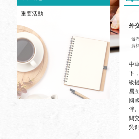
重要活動
外
發
資
中
下
級
層
國
伴
間
吳