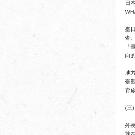
日
W
臺
查
「
向
地
臺
育
(三
外
就