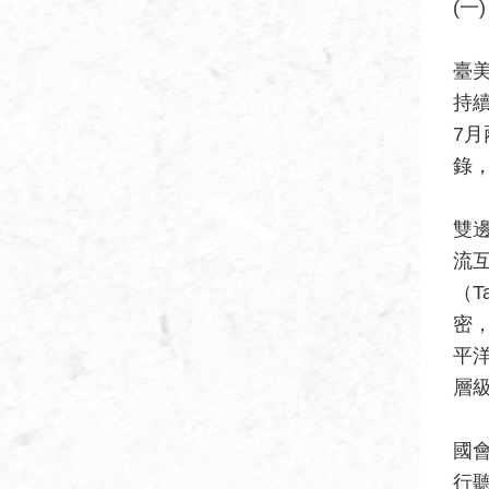
(一
臺
持
7
錄
雙
流
（T
密
平洋
層
國
行