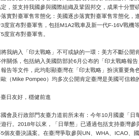
協定，並支持我國參與國際組織及鞏固邦交，成果十分豐
步落實對臺軍售常態化：美國逐步落實對臺軍售常態化，
3度宣布對臺軍售，包括M1A2戰車及新一代F-16V戰機
有5度宣布對臺軍售。
國將我納入「印太戰略」不可或缺的一環：美方不斷公開
夥伴關係，包括納入美國防部於6月公布的「印太戰略報告
報告等文件，此均彰顯臺灣在「印太戰略」扮演重要角色。美
歐（Mike Pompeo）均多次公開肯定臺灣是美國可信
) 臺日友好，穩健前進
本國會及行政部門友臺力道前所未有：今年10月國慶「日
慶遊行。2018年以來，「日華懇」已通過包括支持臺灣參
5個友臺決議案。在臺灣爭取參與UN、WHA、ICAO、國