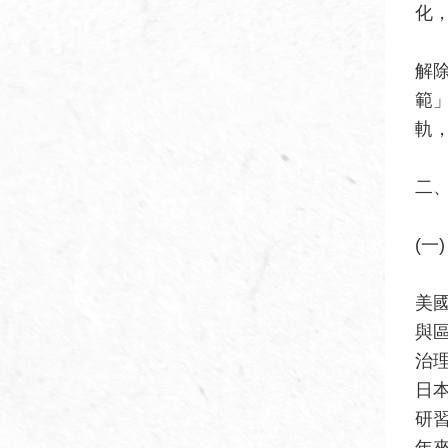
化
解
範
軌
二
(
美
與
治
日
研
年