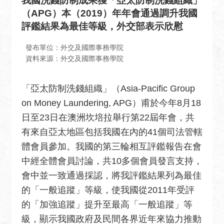
我國洗錢防制成果獲「亞太防制洗錢組織」
息
（APG）本（2019）年年會通過調升我國
全
評鑑結果為最佳等級，外交部表示欣慰
民
外
發布單位：外交及國際事務學院
交
資料來源：外交及國際事務學院
場
「亞太防制洗錢組織」（Asia-Pacific Group
地
出
on Money Laundering, APG）甫於今年8月18
租
日至23日在澳洲坎培拉舉行第22屆年會，共
資
有來自亞太地區包括我國在內的41個司法管轄
訊
體會員參加。我國的第三輪相互評鑑報告在會
公
中經全體會員討論，共10多個會員發言支持，
開
會中並一致通過採認，將我評鑑結果列為最佳
資
的「一般追蹤」等級，使我國從2011年受評
訊
的「加強追蹤」提升至最高「一般追蹤」等
相
級，顯示我國政府及民間各界近年來協力推動