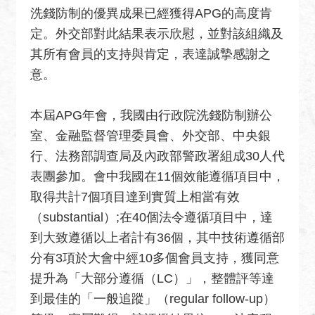
關
洗錢防制的優異成果已經獲得APG的高度肯
網
定。外交部對此結果表示欣慰，並對該組織及
站
其所有會員的支持與肯定，表達誠摯感謝之
回
意。
首
頁
本屆APG年會，我國由行政院洗錢防制辦公
網
室、金融監督管理委員會、外交部、中央銀
站
行、法務部調查局及內政部警政署組成30人代
導
表團參加。會中我國在11個效能遵循項目中，
覽
取得共計7個項目達到實質上相當有效
外
（substantial）;在40個法令遵循項目中，達
交
到大致遵循以上者計有36個，其中技術遵循部
部
分有3項於大會中經10多個會員支持，獲同意
官
提升為「大部分遵循（LC）」，整體評等達
網
到最佳的「一般追蹤」（regular follow-up）
聯