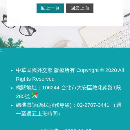
安
回上一頁
回最上面
全
政
策
政
府
網
:::
站
資
料
中華民國外交部 版權所有 Copyright © 2020 All
開
Rights Reserved
放
機關地址：106244 台北市大安區敦化南路1段
宣
280號
告
總機電話(為民服務專線)：02-2707-3441 （週
無
一至週五上班時間）
障
礙