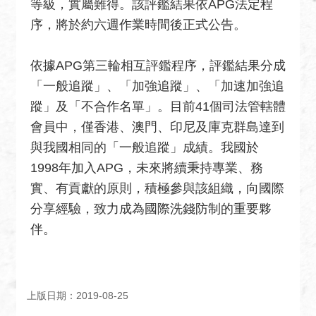
等級，實屬難得。該評鑑結果依APG法定程
絡
序，將於約六週作業時間後正式公告。
我
們
依據APG第三輪相互評鑑程序，評鑑結果分成
常
「一般追蹤」、「加強追蹤」、「加速加強追
見
蹤」及「不合作名單」。目前41個司法管轄體
問
題
會員中，僅香港、澳門、印尼及庫克群島達到
與我國相同的「一般追蹤」成績。我國於
English
1998年加入APG，未來將續秉持專業、務
隱
實、有貢獻的原則，積極參與該組織，向國際
私
分享經驗，致力成為國際洗錢防制的重要夥
權
伴。
保
護
及
資
上版日期：2019-08-25
訊