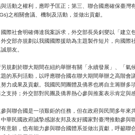
議與活動之權利，應即予匡正；第三、聯合國應確保臺灣
DGs)之相關會議、機制及活動，並做出貢獻。
向國際社會明確傳達我案訴求，外交部長吳釗燮以「建立
；外交部亦規劃以我國國際援助為主題製作短片，向國際
真誠朋友。
府另規劃於聯大期間在紐約舉辦有關「永續發展」、「氣
主題的系列活動，以呼應聯合國在聯大期間舉辦之高階會
之努力成果及貢獻。我國民間團體及僑界也將自主籌辦多
與之支持；外交部對民團及僑界熱心參與推案表示肯定與
取參與聯合國是一項艱鉅的任務，但在政府與民間多年來
，中華民國政府誠摯感謝友邦及友好國家對臺灣推動參與
灣有意願，也有能力參與聯合國體系並做出貢獻，呼籲聯合