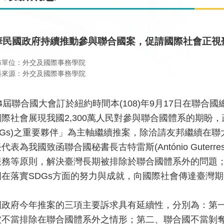
華民國政府持續推動參與聯合國案，促請國際社會正視
布單位：外交及國際事務學院
料來源：外交及國際事務學院
4屆聯合國大會訂於紐約時間本(108)年9月17日在聯合
國際社會展現我國2,300萬人民對參與聯合國體系的期盼
SDGs)之重要夥伴」為主軸繼續推案，除洽請友邦繼續在
代表為我國致函聯合國秘書長古特雷斯(António Gute
服務等原則，解決臺灣長期被排除於聯合國體系外的問題
國在落實SDGs方面的努力與成就，向國際社會傳達臺灣
國政府今年推案的三項主要訴求具有延續性，分別為：第一、
被不當排除在聯合國體系外之情形；第二、聯合國不當剝