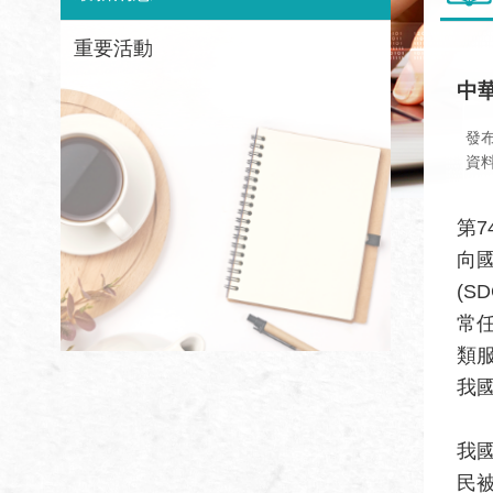
重要活動
中
發
資
第7
向
(
常任
類
我
我
民