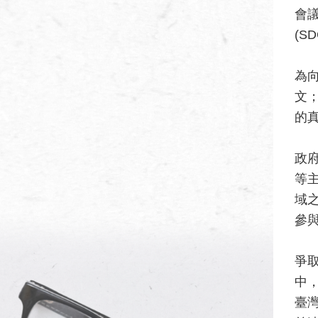
會
(S
為
文
的
政
等
域
參
爭
中
臺