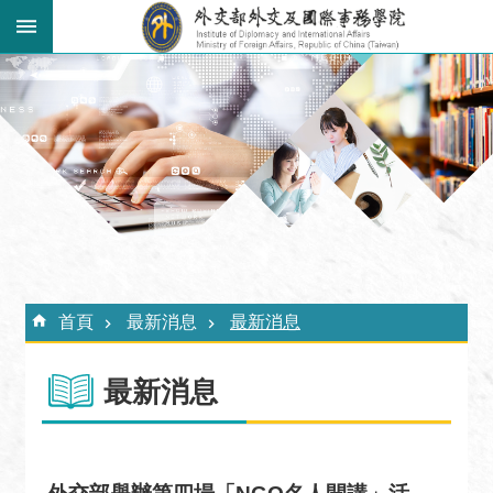
跳到主要內容區塊
:::
進
階
搜
尋
關
於
外
:::
交
首頁
最新消息
最新消息
學
院
最新消息
最
新
消