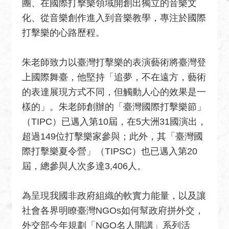
團、在國際打擊樂領域開創出獨立的音樂文
絡
化、從音樂創作進入到音樂教學，專注於國際
我
打擊樂的心路歷程。
們
常
朱老師致力以臺灣打擊樂的表演藝術將臺灣登
見
上國際舞臺，他堅持「追夢，不在遠方，藝術
問
題
的表達展現方式不同，但觸動人心的效果是一
樣的」。朱老師創辦的「臺灣國際打擊樂節」
English
（TIPC）已邁入第10屆，在5大洲31國演出，
隱
超過149位打擊樂家參與；此外，其「臺灣國
私
際打擊樂夏令營」（TIPSC）也已邁入第20
權
屆，總參與人次多達3,406人。
保
護
為呈現我國非政府組織的軟實力能量，以及讓
及
資
社會各界明瞭臺灣NGOs如何幫政府拼外交，
訊
外交部今年規劃「NGO名人開講」系列活