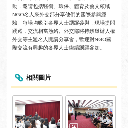
安
動，邀請包括醫衛、環保、體育及藝文領域
全
NGO名人來外交部分享他們的國際參與經
政
策
驗。每場均吸引各界人士踴躍參與，現場提問
踴躍，交流相當熱絡。外交部將持續舉辦人權
政
外交等主題名人開講分享會，歡迎對NGO國
府
際交流有興趣的各界人士繼續踴躍參加。
網
站
資
料
開
相關圖片
放
宣
告
無
障
礙