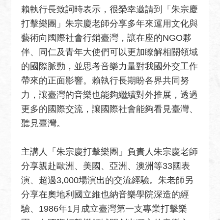
關
賴執行長致詞時表示，很榮幸邀請到「朱宗慶
網
打擊樂團」朱宗慶老師分享多年來運用文化與
站
藝術向國際社會行銷臺灣，讓在座的NGO夥
回
伴、同仁及青年大使們可以更加瞭解相關領域
首
的國際脈動，並思考音樂力量對我國外交工作
頁
帶來的正面影響。賴執行長期盼各界共同努
網
力，讓臺灣的音樂也能夠繼續對外推展，透過
站
更多的國際交流，讓國際社會能夠看見臺灣、
導
聽見臺灣。
覽
外
主講人「朱宗慶打擊樂團」負責人朱宗慶老師
交
分享親赴歐洲、美國、亞洲、澳洲等33國表
部
演、超過3,000場演出的交流經驗。朱老師另
官
分享在奧地利國立維也納音樂學院深造的經
網
驗、1986年1月成立臺灣第一支專業打擊樂
聯