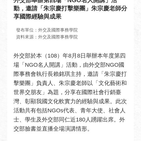
外交部舉辦第四場「NGO名人開講」活
息
動，邀請「朱宗慶打擊樂團」朱宗慶老師分
全
享國際經驗與成果
民
外
發布單位：外交及國際事務學院
交
資料來源：外交及國際事務學院
場
外交部於本（108）年8月8日舉辦本年度第四
地
出
場「NGO名人開講」活動，由外交部NGO國
租
際事務會執行長賴銘琪主持，邀請「朱宗慶打
資
擊樂團」負責人、朱宗慶老師以「文化藝術和
訊
世界交朋友」為題，分享在國際社會行銷臺
公
灣、彰顯我國文化軟實力的經驗與成果。此次
開
活動共有包括NGOs代表、青年大使、社會人
資
士、學生及外交部同仁近180人踴躍出席。外
訊
交部臉書並直播全場演講情形。
相