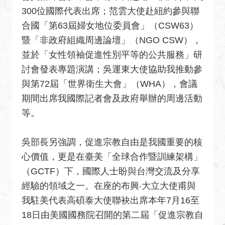
關
300位國際代表出席；范雲大使赴紐約參與聯
網
合國「第63屆婦女地位委員會」（CSW63）
站
暨「非政府組織周邊論壇」（NGO CSW），
回
並於「女性領袖促進性別平等的公共服務」研
首
討會發表專題演講；吳運東大使協助我推動參
頁
與第72屆「世界衛生大會」（WHA），會議
網
期間出席我國際記者會及政府舉辦的周邊活動
站
等。
導
覽
吳部長另強調，促進宗教自由是我國重要的核
外
心價值，更是在臺美「全球合作暨訓練架構」
交
（GCTF）下，國際人士盼與台灣交流及分享
部
經驗的領域之一。在座的布興‧大立大使甫與
官
我駐美代表高碩泰大使聯袂出席本年7月16至
網
18日由美國國務院召開的第二屆「促進宗教自
聯