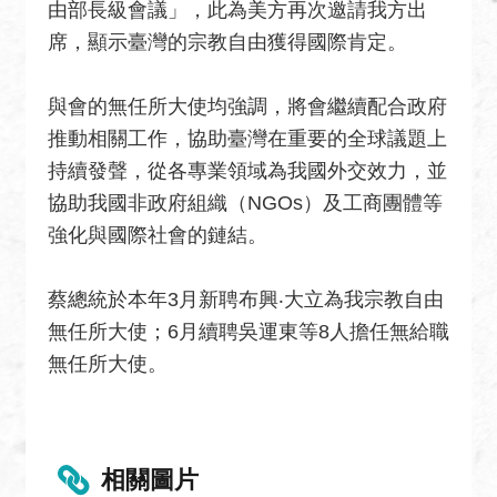
由部長級會議」，此為美方再次邀請我方出
絡
席，顯示臺灣的宗教自由獲得國際肯定。
我
們
與會的無任所大使均強調，將會繼續配合政府
常
推動相關工作，協助臺灣在重要的全球議題上
見
持續發聲，從各專業領域為我國外交效力，並
問
題
協助我國非政府組織（NGOs）及工商團體等
強化與國際社會的鏈結。
English
隱
蔡總統於本年3月新聘布興‧大立為我宗教自由
私
無任所大使；6月續聘吳運東等8人擔任無給職
權
無任所大使。
保
護
及
資
相關圖片
訊