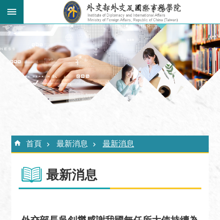
跳到主要內容區塊
:::
進
階
搜
尋
關
於
外
:::
交
首頁
最新消息
最新消息
學
院
最新消息
最
新
消