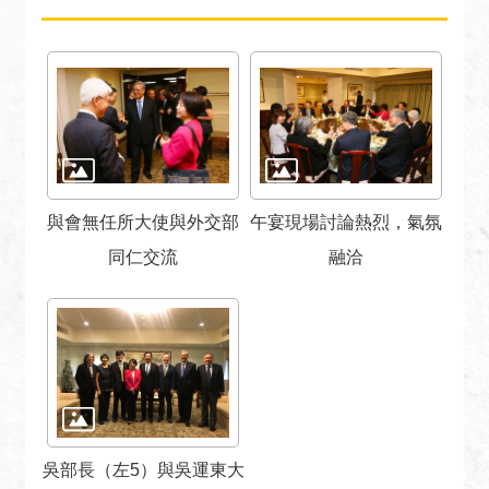
安
全
政
策
政
府
網
站
與會無任所大使與外交部
午宴現場討論熱烈，氣氛
資
同仁交流
融洽
料
開
放
宣
告
無
障
礙
吳部長（左5）與吳運東大