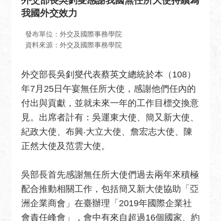
外交部長吳釗燮感謝我國無任所大使持續為
息
我國外交效力
全
民
發布單位：外交及國際事務學院
外
資料來源：外交及國際事務學院
交
外交部長吳釗燮代表蔡英文總統於本（108）
場
年7月25日午宴無任所大使，感謝他們任內的
地
出
付出與貢獻，並就未來一年的工作目標交換意
租
見。出席者計有：吳運東大使、簡又新大使、
資
紀政大使、布興‧大立大使、詹宏志大使、陳
訊
正然大使及范雲大使。
公
開
吳部長首先感謝無任所大使們過去兩年來積極
資
配合推動相關工作，包括簡又新大使協助「亞
訊
洲企業商會」在臺辦理「2019年國際企業社
相
會責任峰會」，會中有來自超過16個國家、約