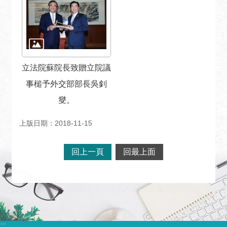
宣
言
立法院蘇院長致贈立院議
事槌予外交部部長吳釗
燮。
上版日期：2018-11-15
回上一頁
回最上面
:::