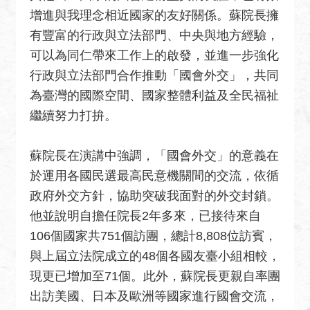
關
增進與我理念相近國家的友好關係。蘇院長擁
網
有豐富的行政與立法部門、中央與地方經驗，
站
可以為同仁帶來工作上的啟發，並進一步強化
回
行政與立法部門合作推動「國會外交」，共同
首
為臺灣的國際空間、國家整體利益及全民福祉
頁
繼續努力打拚。
網
站
蘇院長在演講中強調，「國會外交」的意義在
導
於運用各國民選最高民意機關間的交流，依循
覽
政府外交方針，協助突破我面對的外交封鎖。
外
他並說明自擔任院長2年多來，已接待來自
交
106個國家共751個訪團，總計8,808位訪賓，
部
與上屆立法院成立的48個各國友臺小組相較，
官
現更已增加至71個。此外，蘇院長更親自率團
網
出訪美國、日本及歐洲等國家進行國會交流，
聯