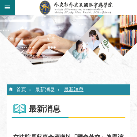
跳到主要內容區塊
:::
進
階
搜
尋
關
於
外
:::
交
首頁
最新消息
最新消息
學
院
最新消息
最
新
消