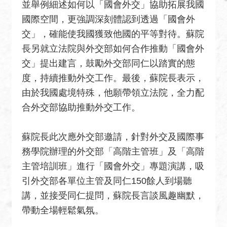
並舉例細述如何以「國會外交」協助拓展我國
絡
國際空間，更強調深刻體認到透過「國會外
我
們
交」，確能使我國獲致他國的平等對待。蘇院
長另就立法院與外交部如何合作推動「國會外
常
交」提出建言，鼓勵外交部同仁以踏實的態
見
度，持續推動外交工作。最後，蘇院長表示，
問
題
由於我國處境特殊，他願帶領立法院，全力配
合外交部協助推動外交工作。
English
隱
蘇院長此次應外交部邀請，針對外交及國際事
私
務學院辦理的外交部「高階主管班」及「高階
權
主管培訓班」進行「國會外交」專題演講，吸
保
引外交部各單位主管及同仁150餘人到場聽
護
及
講，並接受同仁提問，蘇院長言談風趣幽默，
資
帶動全場輕鬆氣氛。
訊