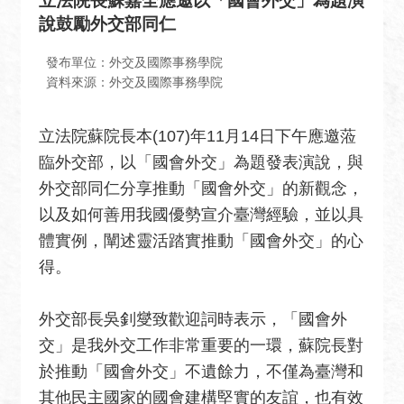
立法院長蘇嘉全應邀以「國會外交」為題演
息
說鼓勵外交部同仁
全
民
發布單位：外交及國際事務學院
外
資料來源：外交及國際事務學院
交
立法院蘇院長本(107)年11月14日下午應邀蒞
場
臨外交部，以「國會外交」為題發表演說，與
地
出
外交部同仁分享推動「國會外交」的新觀念，
租
以及如何善用我國優勢宣介臺灣經驗，並以具
資
體實例，闡述靈活踏實推動「國會外交」的心
訊
得。
公
開
外交部長吳釗燮致歡迎詞時表示，「國會外
資
交」是我外交工作非常重要的一環，蘇院長對
訊
於推動「國會外交」不遺餘力，不僅為臺灣和
相
其他民主國家的國會建構堅實的友誼，也有效