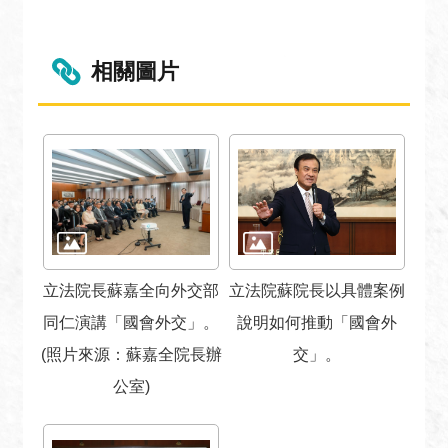
安
全
政
相關圖片
策
政
府
網
站
資
料
開
放
立法院長蘇嘉全向外交部
立法院蘇院長以具體案例
宣
同仁演講「國會外交」。
說明如何推動「國會外
告
(照片來源：蘇嘉全院長辦
交」。
無
公室)
障
礙