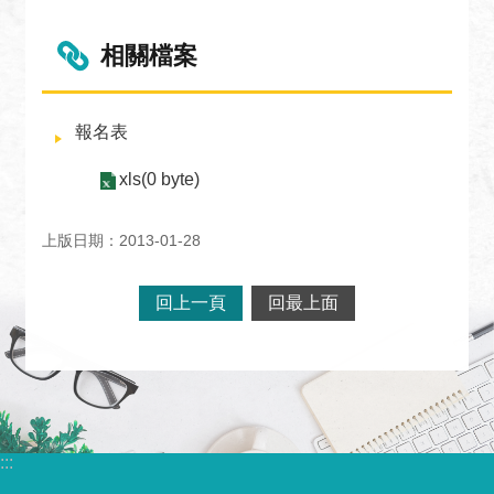
關
網
相關檔案
站
回
報名表
首
頁
xls(0 byte)
網
站
上版日期：2013-01-28
導
覽
回上一頁
回最上面
外
交
部
官
網
:::
聯