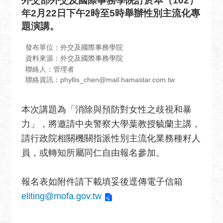
外交部外交及國際事務學院訂於本（102）
息
年2月22日下午2時至5時舉辦性別主流化專
全
題演講。
民
外
發布單位：外交及國際事務學院
交
資料來源：外交及國際事務學院
聯絡人：管理者
場
聯絡資訊：phyllis_chen@mail.hamastar.com.tw
地
出
本次講題為「消除與預防對女性之歧視和暴
租
力」，將邀請中央警察大學葉教授毓蘭主講，
資
訊
請行政院相關機關指派性別主流化業務種籽人
員，或轉知所屬同仁自由報名參加。
公
開
資
報名表如附件請下載填妥後逕傳電子信箱
訊
eliting@mofa.gov.tw
相