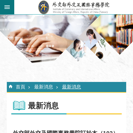
跳到主要內容區塊
:::
進
階
搜
尋
關
於
外
:::
交
首頁
最新消息
最新消息
學
院
最新消息
最
新
消