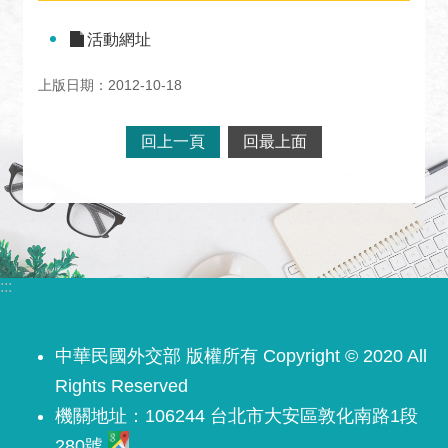
關
網
活動網址
站
上版日期：2012-10-18
回
首
回上一頁
回最上面
頁
網
站
導
覽
:::
外
交
部
中華民國外交部 版權所有 Copyright © 2020 All
官
Rights Reserved
網
機關地址：106244 台北市大安區敦化南路1段
聯
280號