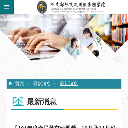
跳到主要內容區塊
:::
進
階
搜
尋
關
於
外
:::
交
首頁
最新消息
最新消息
學
院
最新消息
最
新
消