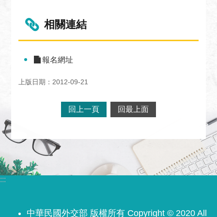
關
網
相關連結
站
回
首
報名網址
頁
上版日期：2012-09-21
網
站
回上一頁
回最上面
導
覽
外
交
部
:::
官
網
中華民國外交部 版權所有 Copyright © 2020 All
聯