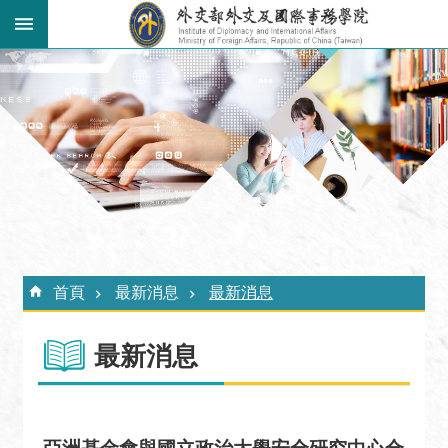
跳到主要內容區塊
:::
進
階
搜
尋
關
於
外
:::
交
首頁
最新消息
最新消息
學
院
最新消息
最
新
消