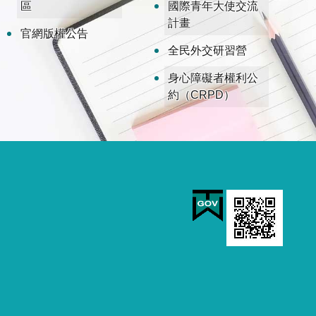
區
國際青年大使交流
計畫
官網版權公告
全民外交研習營
身心障礙者權利公
約（CRPD）