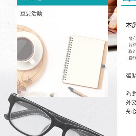
重要活動
本
發
資
聯
聯絡資
張貼
為
外
身