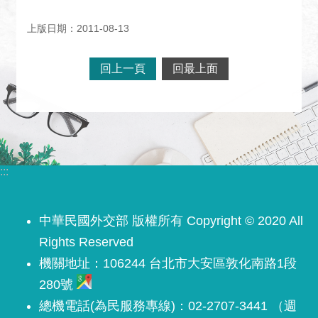
關
網
上版日期：2011-08-13
站
回上一頁
回最上面
回
首
頁
網
站
導
:::
覽
外
中華民國外交部 版權所有 Copyright © 2020 All
交
Rights Reserved
部
機關地址：106244 台北市大安區敦化南路1段
官
網
280號
總機電話(為民服務專線)：02-2707-3441 （週
聯