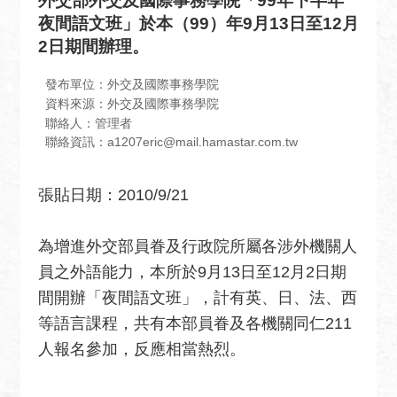
外交部外交及國際事務學院「99年下半年
息
夜間語文班」於本（99）年9月13日至12月
全
2日期間辦理。
民
外
發布單位：外交及國際事務學院
交
資料來源：外交及國際事務學院
聯絡人：管理者
場
聯絡資訊：a1207eric@mail.hamastar.com.tw
地
出
張貼日期：2010/9/21
租
資
訊
為增進外交部員眷及行政院所屬各涉外機關人
員之外語能力，本所於9月13日至12月2日期
公
間開辦「夜間語文班」，計有英、日、法、西
開
資
等語言課程，共有本部員眷及各機關同仁211
訊
人報名參加，反應相當熱烈。
相