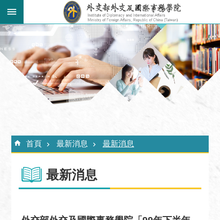
跳到主要內容區塊
:::
進
階
搜
尋
關
於
外
:::
交
首頁
最新消息
最新消息
學
院
最新消息
最
新
消