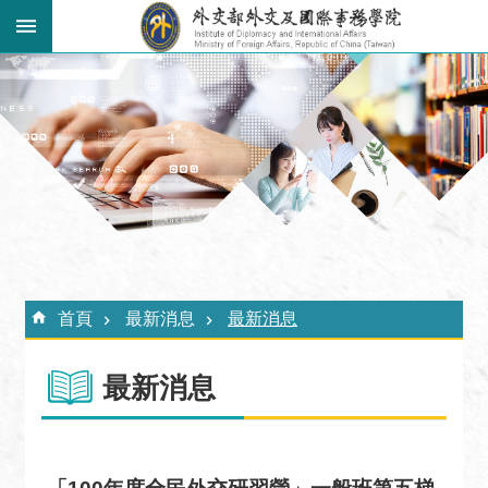
跳到主要內容區塊
:::
進
階
搜
尋
關
於
外
:::
交
首頁
最新消息
最新消息
學
院
最新消息
最
新
消