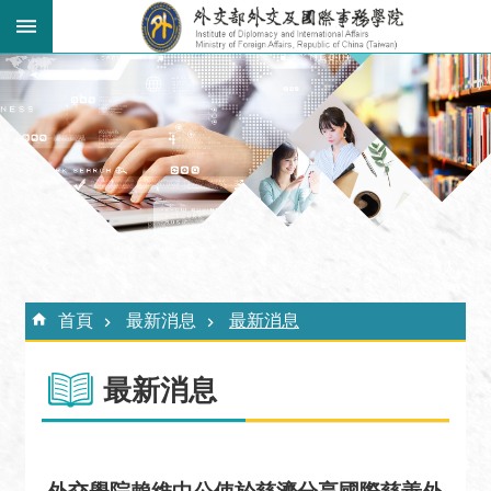
跳到主要內容區塊
:::
進
階
搜
尋
關
於
外
:::
交
首頁
最新消息
最新消息
學
院
最新消息
最
新
消