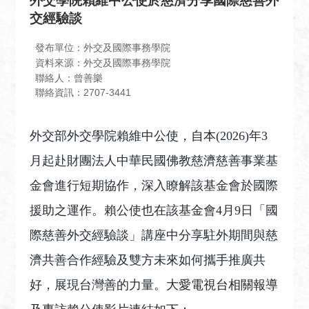
外交學院賴維中公使於慈濟分享國際慈善外
息
交經驗談
全
民
發布單位：外交及國際事務學院
外
資料來源：外交及國際事務學院
聯絡人：曾善樂
交
聯絡資訊：2707-3441
場
地
外交部外交學院賴維中公使
，
自本
(2026)
年
3
出
租
月起赴財團法人中華民國佛教慈濟慈善事業基
資
金會進行短期協作，深入瞭解該基金會於國際
訊
援助之運作。賴公使也在該基金會
4
月
9
日「國
公
開
際慈善外交經驗談」講座中分享駐外期間與慈
資
濟共善合作經驗及雙方未來如何攜手推廣共
訊
好，展現台灣善的力量。
大愛電視台相關報導
相