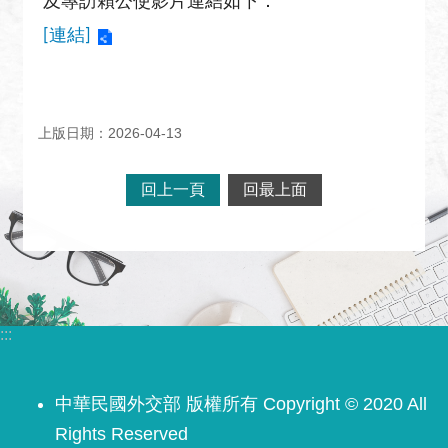
及專訪賴公使影片連結如下：
關
網
[連結]
站
回
首
上版日期：2026-04-13
頁
網
回上一頁
回最上面
站
導
覽
外
交
:::
部
官
網
中華民國外交部 版權所有 Copyright © 2020 All
Rights Reserved
聯