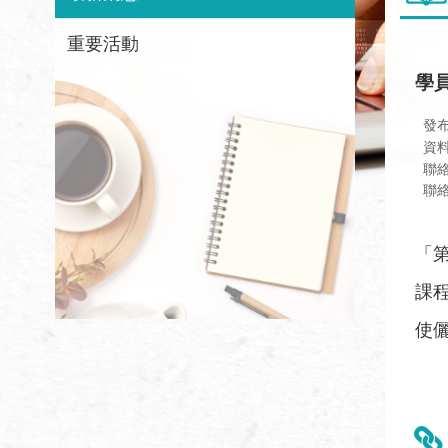
重要活動
學
發
資
聯
聯絡
「
課
使