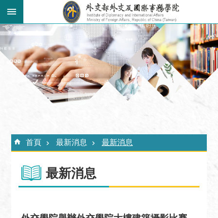
跳到主要內容區塊
:::
進
階
搜
尋
關
於
外
:::
交
首頁
最新消息
最新消息
學
院
最新消息
最
新
消