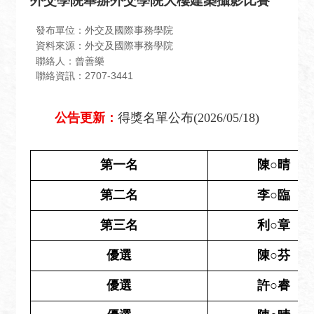
外交學院舉辦外交學院大樓建築攝影比賽
息
全
發布單位：外交及國際事務學院
資料來源：外交及國際事務學院
民
聯絡人：曾善樂
外
聯絡資訊：2707-3441
交
場
公告更新：
得獎名單公布(2026/05/18)
地
出
租
第一名
陳○晴
資
訊
第二名
李○臨
公
第三名
利○章
開
優選
陳○芬
資
訊
優選
許○睿
相