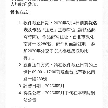
安
人均歡迎參加。
全
報名方式：
政
策
收件截止日期：2026年5月4日前將
報名
政
表
及
作品
「送達」主辦單位 (請預估郵
府
寄時間)。作品郵寄住址：台北市敦化
網
南路一段280號。郵件封面請註明「參
站
加2026年外交學院大樓建築攝影比
資
賽」。
料
開
親自送件方式：請在收件截止日前的上
放
班日09:00～17:00前送至台北市敦化南
宣
路一段280號
告
評審日期：2026年5月
無
得獎公布：2026年5月中旬在本學院網
障
站公告
礙