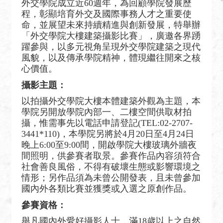
外交學院成立近60週年，為回顧學院發展歷
絡
程，彰顯培育外交及國際事務人才之重要使
我
命，並展望未來持續精進與創新發展，特舉辦
們
「外交學院大樓建築攝影比賽」，廣邀各界踴
躍參與，以多元視角呈現外交學院建築之現代
常
風貌，以及傳承學院精神，體現繼往開來之核
見
心價值。
問
攝影主題：
題
以拍攝外交學院大樓本體建築外觀為主題，本
English
學院另開放學院內部一、二樓空間供取材拍
攝，惟需事先以電話申請登記(TEL:02-2707-
隱
3441*110)，本學院另將於4月20日至4月24日
私
晚上6:00至9:00間，開啟學院大樓玻璃外牆夜
權
間照明，供參賽者取景。參賽作品內容須符合
保
社會善良風俗，不得有破壞生態或影響環境之
情形；另作品須為未曾公開發表，且未曾參加
護
國內外各類比賽並獲獎或入選之原創作品。
及
資
參賽資格：
訊
舉凡國內外愛好攝影人士，
滿18歲
以上之自然