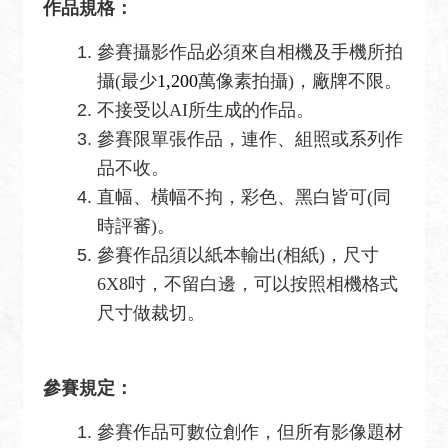
宣
作品規格：
言
參賽攝影作品必須來自相機及手機所拍
攝(
最少
1,200
萬像素拍攝
)
，廠牌不限。
不接受以AI所生成的作品。
參賽限單張作品，連作、組照或系列作
品不收。
直幅、橫幅不拘，彩色、黑白皆可(同
時評審)。
參賽作品須以紙本輸出(相紙)，尺寸
6X8吋，不留白邊，可以按照相機格式
尺寸做裁切。
參賽規定：
參賽作品可數位創作，但所有影像題材