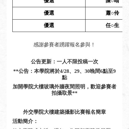
優選
陳○晴
關
網
優選
蕭○伶
站
優選
任○生
回
首
頁
感謝參賽者踴躍報名參與！
網
站
公告更新：一人不限投稿一次
導
**
公告：本學院將於4/28、29、30晚間6點至9
覽
點
加開學院大樓玻璃外牆夜間照明，歡迎參賽者
外
拍攝取景**
交
部
官
外交學院大樓建築攝影比賽報名簡章
網
活動簡介：
聯