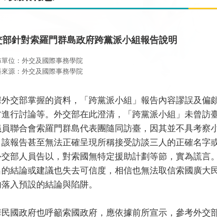
交部針對索羅門群島政府跨黨派小組報告說明
布單位：外交及國際事務學院
料來源：外交及國際事務學院
據外交部掌握的資料，「跨黨派小組」報告內容謬誤及偏
方進行討論等。外交部在此澄清，「跨黨派小組」未曾訪臺
議員聯合會索羅門群島代表團隨同訪臺，因其並不具考察
。該報告甚至無法正確呈現所稱接受訪談三人的正確名字
外交部人員告以，對索國無特定援助計劃等節，實為謊言
出的結論或建議也失去可信度，相信也無法取信索國廣大
勿落入預設的結論與陷阱。
華民國政府也呼籲索國政府，應依據前所宣示，參考外交